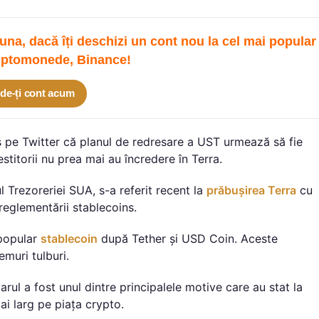
una, dacă îți deschizi un cont nou la cel mai popular
iptomonede, Binance!
de-ți cont acum
is pe Twitter că planul de redresare a UST urmează să fie
stitorii nu prea mai au încredere în Terra.
ul Trezoreriei SUA, s-a referit recent la
prăbușirea Terra
cu
reglementării stablecoins.
 popular
stablecoin
după Tether și USD Coin. Aceste
emuri tulburi.
arul a fost unul dintre principalele motive care au stat la
ai larg pe piața crypto.