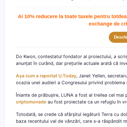
Ai 10% reducere la toate taxele pentru totdea
exchange de cr
Deschi
Do Kwon, contestatul fondator al proiectului, a scr
anunțat în curând, dar prețurile actuale arată că inve
Așa cum a raportat U.Today
, Janet Yellen, secretar
ocazia unei audieri a Congresului privind problema 
Îniante de prăbușire, LUNA a fost al treilea cel mai
criptomonede
au fost proiectate ca un refugiu în vr
Totodată, se crede că sfârșitul legăturii Terra cu dol
baza recentului val de vânzări, care s-a răspândit m