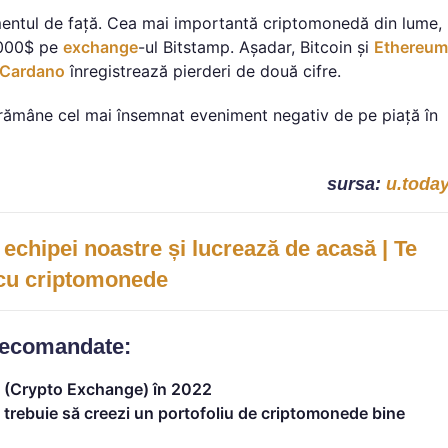
omentul de față. Cea mai importantă criptomonedă din lume,
0.000$ pe
exchange
-ul Bitstamp. Așadar, Bitcoin și
Ethereum
Cardano
înregistrează pierderi de două cifre.
rămâne cel mai însemnat eveniment negativ de pe piață în
sursa:
u.toda
 echipei noastre și lucrează de acasă | Te
 cu criptomonede
recomandate:
 (Crypto Exchange) în 2022
trebuie să creezi un portofoliu de criptomonede bine