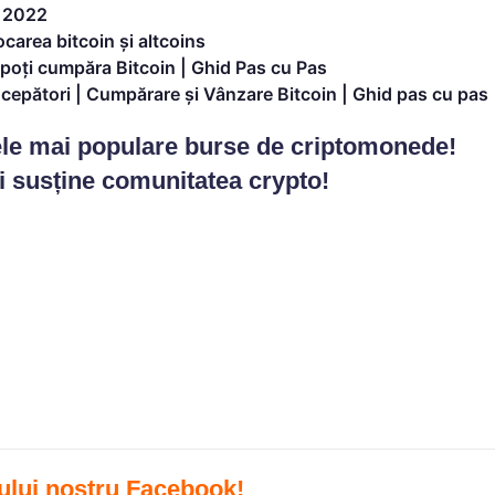
n 2022
carea bitcoin și altcoins
 poți cumpăra Bitcoin | Ghid Pas cu Pas
ncepători | Cumpărare și Vânzare Bitcoin | Ghid pas cu pas
cele mai populare burse de criptomonede!
și susține comunitatea crypto!
ului nostru Facebook
!