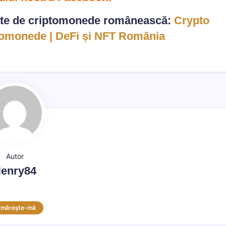
te de criptomonede românească:
Crypto
ptomonede | DeFi și NFT România
Autor
enry84
rmărește-mă