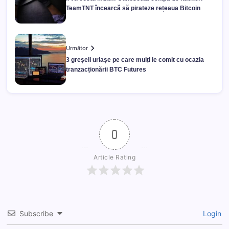
TeamTNT încearcă să pirateze rețeaua Bitcoin
Următor
3 greșeli uriașe pe care mulți le comit cu ocazia
tranzacționării BTC Futures
0
Article Rating
Subscribe
Login