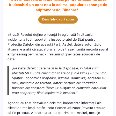
îți deschizi un cont nou la cel mai popular exchange de
criptomonede, Binance!
Deschide-ți cont acum
Întrucât Revolut deține o licență înregistrată în Lituania,
incidentul a fost raportat la Inspectoratul de Stat pentru
Protecția Datelor din această țară. Astfel, datele autorităților
lituaniene arată că atacatorul a folosit așa-numită metodă
social
engineering
pentru hack, rezumând gravitatea scurgerii de
date:
„Pe baza datelor care ne stau la dispoziție, în total sunt
afectați 50.150 de clienți din toate colțurile lumii (20 678 din
Spațiul Economic European), numele, domiciliul, adresele e-
mail, numerele de telefon, datele parțiale ale cardurilor
bancare ale acestora (Revolut susține că numerele cardurilor
erau acoperite) fiind implicate în incident.”
Așadar, au fost dezvăluite cele mai importante informații ale
clienților implicați, astfel încât fiecare utilizator Revolut trebuie
să fie precaut. Atacatorul ar putea trimite e-mailuri, mesaje