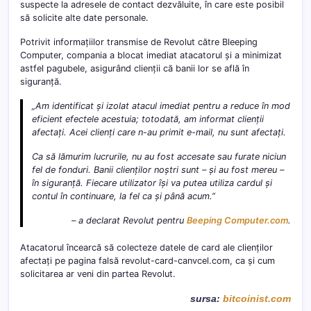
suspecte la adresele de contact dezvăluite, în care este posibil
să solicite alte date personale.
Potrivit informațiilor transmise de Revolut către Bleeping
Computer, compania a blocat imediat atacatorul și a minimizat
astfel pagubele, asigurând clienții că banii lor se află în
siguranță.
„Am identificat și izolat atacul imediat pentru a reduce în mod
eficient efectele acestuia; totodată, am informat clienții
afectați. Acei clienți care n-au primit e-mail, nu sunt afectați.
Ca să lămurim lucrurile, nu au fost accesate sau furate niciun
fel de fonduri. Banii clienților noștri sunt – și au fost mereu –
în siguranță. Fiecare utilizator își va putea utiliza cardul și
contul în continuare, la fel ca și până acum.”
– a declarat Revolut pentru
Beeping Computer.com
.
Atacatorul încearcă să colecteze datele de card ale clienților
afectați pe pagina falsă revolut-card-canvcel.com, ca și cum
solicitarea ar veni din partea Revolut.
sursa:
bitcoinist.com