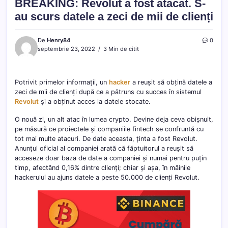
BREAKING: Revolut a fost atacat. S-
au scurs datele a zeci de mii de clienți
De
Henry84
0
septembrie 23, 2022
3 Min de citit
Potrivit primelor informații, un
hacker
a reușit să obțină datele a
zeci de mii de clienți după ce a pătruns cu succes în sistemul
Revolut
și a obținut acces la datele stocate.
O nouă zi, un alt atac în lumea crypto. Devine deja ceva obișnuit,
pe măsură ce proiectele și companiile fintech se confruntă cu
tot mai multe atacuri. De date aceasta, ținta a fost Revolut.
Anunțul oficial al companiei arată că făptuitorul a reușit să
acceseze doar baza de date a companiei și numai pentru puțin
timp, afectând 0,16% dintre clienți; chiar și așa, în mâinile
hackerului au ajuns datele a peste 50.000 de clienți Revolut.