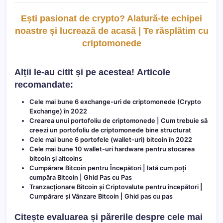
Ești pasionat de crypto? Alatură-te echipei
noastre și lucrează de acasă | Te răsplătim cu
criptomonede
Alții le-au citit și pe acestea!
Articole
recomandate:
Cele mai bune 6 exchange-uri de criptomonede (Crypto
Exchange) în 2022
Crearea unui portofoliu de criptomonede | Cum trebuie să
creezi un portofoliu de criptomonede bine structurat
Cele mai bune 6 portofele (wallet-uri) bitcoin în 2022
Cele mai bune 10 wallet-uri hardware pentru stocarea
bitcoin și altcoins
Cumpărare Bitcoin pentru Începători | Iată cum poți
cumpăra Bitcoin | Ghid Pas cu Pas
Tranzacționare Bitcoin și Criptovalute pentru începători |
Cumpărare și Vânzare Bitcoin | Ghid pas cu pas
Citește evaluarea și părerile despre cele mai