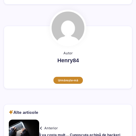
Autor
Henry84
Urmărește-mă
Alte articole
Anterior
Îi va costa mult… Cunoscuta echipă de hackeri