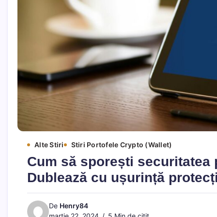
Alte Stiri
Stiri Portofele Crypto (Wallet)
Cum să sporești securitatea 
Dublează cu ușurință protecți
De
Henry84
martie 22, 2024
5 Min de citit