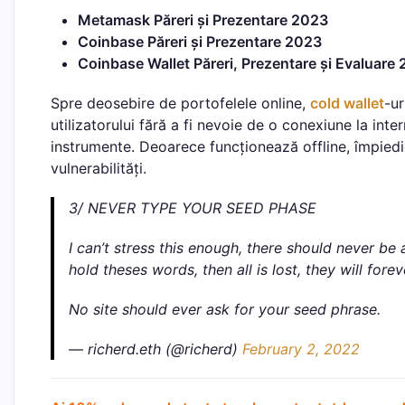
Metamask Păreri și Prezentare 2023
Coinbase Păreri și Prezentare 2023
Coinbase Wallet Păreri, Prezentare și Evaluare
Spre deosebire de portofelele online,
cold wallet
-ur
utilizatorului fără a fi nevoie de o conexiune la int
instrumente. Deoarece funcționează offline, împiedic
vulnerabilități.
3/ NEVER TYPE YOUR SEED PHASE
I can’t stress this enough, there should never be 
hold theses words, then all is lost, they will forev
No site should ever ask for your seed phrase.
— richerd.eth (@richerd)
February 2, 2022