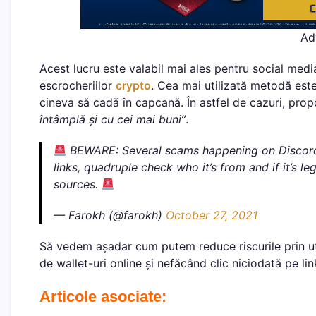
Ad
Acest lucru este valabil mai ales pentru social med
escrocheriilor
crypto
. Cea mai utilizată metodă este
cineva să cadă în capcană. În astfel de cazuri, propo
întâmplă și cu cei mai buni”
.
BEWARE: Several scams happening on Discord
links, quadruple check who it’s from and if it’s l
sources.
— Farokh (@farokh)
October 27, 2021
Să vedem așadar cum putem reduce riscurile prin ut
de wallet-uri online și nefăcând clic niciodată pe linku
Articole asociate: