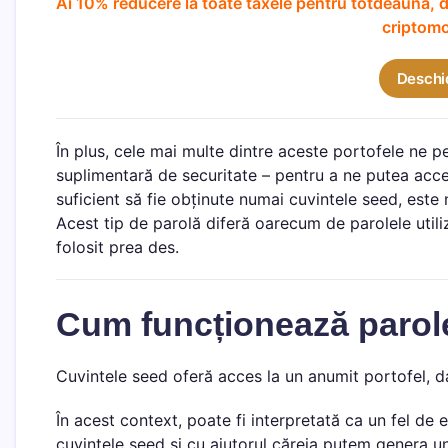
Ai 10% reducere la toate taxele pentru totdeauna, d
criptom
Deschi
În plus, cele mai multe dintre aceste portofele ne 
suplimentară de securitate – pentru a ne putea acce
suficient să fie obținute numai cuvintele seed, este 
Acest tip de parolă diferă oarecum de parolele utili
folosit prea des.
Cum funcționează parol
Cuvintele seed oferă acces la un anumit portofel, da
În acest context, poate fi interpretată ca un fel de 
cuvintele seed și cu ajutorul căreia putem genera 