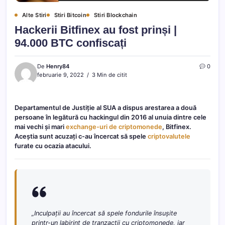
Alte Stiri
Stiri Bitcoin
Stiri Blockchain
Hackerii Bitfinex au fost prinși |
94.000 BTC confiscați
De
Henry84
0
februarie 9, 2022
3 Min de citit
Departamentul de Justiție al SUA a dispus arestarea a două
persoane în legătură cu hackingul din 2016 al unuia dintre cele
mai vechi și mari
exchange-uri de criptomonede
, Bitfinex.
Aceștia sunt acuzați c-au încercat să spele
criptovalutele
furate cu ocazia atacului.
„Inculpații au încercat să spele fondurile însușite
printr-un labirint de tranzacții cu criptomonede, iar