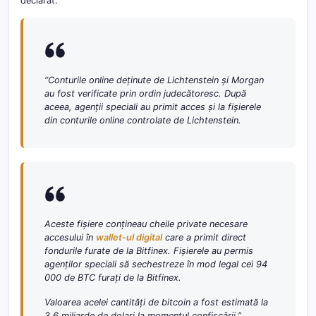
declarat:
“
Conturile online deținute de Lichtenstein și Morgan
au fost verificate prin ordin judecătoresc. După
aceea, agenții speciali au primit acces și la fișierele
din conturile online controlate de Lichtenstein.
Aceste fișiere conțineau cheile private necesare
accesului în
wallet-ul digital
care a primit direct
fondurile furate de la Bitfinex. Fișierele au permis
agenților speciali să sechestreze în mod legal cei 94
000 de BTC furați de la Bitfinex.
Valoarea acelei cantități de bitcoin a fost estimată la
3,6 miliarde de dolari la momentul confiscării.”