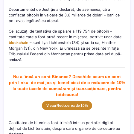
Departamentul de Justiție a declarat, de asemenea, că a
confiscat bitcoin în valoare de 3,6 miliarde de dolari – bani ce
pot avea legătură cu atacul.
Cei acuzați de tentativa de spălare a 119 754 de bitcoin –
cantitate care a fost pusă recent în mișcare, potrivit unor date
blockchain
– sunt Ilya Lichtenstein (34) și soția sa, Heather
Morgan (31), din New York. Ei urmează să se prezinte în fața
Tribunalului Federal din Manhattan pentru prima dată azi după-
amiază.
Nu ai încă un cont Binance? Deschide acum un cont
prin linkul de mai jos și beneficiezi de o reducere de 10%
la toate taxele de cumpărare și tranzacționare, pentru
totdeau
na!
Vreau Reducerea de 10%
Cantitatea de bitcoin a fost trimisă într-un portofel digital
deținut de Lichtenstein, despre care organele de cercetare au