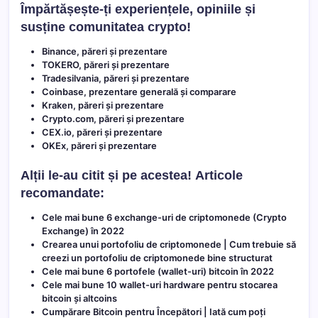
Împărtășește-ți experiențele, opiniile și
susține comunitatea crypto!
Binance, păreri și prezentare
TOKERO, păreri și prezentare
Tradesilvania, păreri și prezentare
Coinbase, prezentare generală și comparare
Kraken, păreri și prezentare
Crypto.com, păreri și prezentare
CEX.io, păreri și prezentare
OKEx, păreri și prezentare
Alții le-au citit și pe acestea!
Articole
recomandate:
Cele mai bune 6 exchange-uri de criptomonede (Crypto
Exchange) în 2022
Crearea unui portofoliu de criptomonede | Cum trebuie să
creezi un portofoliu de criptomonede bine structurat
Cele mai bune 6 portofele (wallet-uri) bitcoin în 2022
Cele mai bune 10 wallet-uri hardware pentru stocarea
bitcoin și altcoins
Cumpărare Bitcoin pentru Începători | Iată cum poți