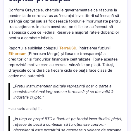
Conform Grayscale, cheltuielile guvernamentale ca răspuns la
pandemia de coronavirus au încurajat investitorii să înceapă să
strângă capital sau să folosească fondurile împrumutate pentru
tranzacționare. În ciuda acestora, pozițiile lor au început să
slăbească după ce Federal Reserve a majorat ratele dobânzilor
pentru a combate inflația.
Raportul a subliniat colapsul
TerraUSD
, întârzierea fuziunii
Ethereum
(Ethereum Merge) și lipsa de transparență a
creditorilor și fondurilor financiare centralizate. Toate acestea
reprezintă motive care au crescut vânzările pe piață. Totuși,
Grayscale consideră că fiecare ciclu de piață face clasa de
active mai puternică.
„Prețul instrumentelor digitale reprezintă doar o parte a
ecosistemului mai larg care se formează și se dezvoltă în
industria crypto.”
– au scris analiștii .
„În timp ce prețul BTC a fluctuat pe fondul incertitudinii pieței,
rețeaua de bază a continuat să funcționeze conform
planurilor și este pregătită să genereze o valoare de aproape