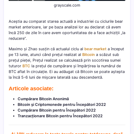
grayscale.com
Aceștia au comparat starea actuală a industriei cu ciclurile bear
market anterioare, iar pe baza analizei lor au declarat că avem
încă 250 de zile în care avem oportunitatea de a face achiziții „la
reducere”.
Maximo și Zhao susțin că actualul ciclu al
bear market
a început
pe 13 iunie, atunci când prețul realizat al
Bitcoin
a scăzut sub
prețul pieței, Prețul realizat se calculează prin socotirea sumei
tuturor
BTC
la prețul de cumpărare și împărțirea la numărul de
BTC aflat în circulație. Ei au adăugat că Bitcoin se poate aștepta
la încă 5-6 luni de mișcare laterală sau descendentă.
Articole asociate:
Cumpărare Bitcoin Anonimă
Bitcoin și Criptomonede pentru Începători 2022
Cumpărare Bitcoin pentru Începători 2022
Tranzacționare Bitcoin pentru Începători 2022
Ai 10% reducere la toate taxele pentru totdeauna, dacă