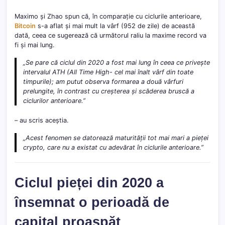
Maximo și Zhao spun că, în comparație cu ciclurile anterioare,
Bitcoin
s-a aflat și mai mult la vârf (952 de zile) de această
dată, ceea ce sugerează că următorul raliu la maxime record va
fi și mai lung.
„Se pare că ciclul din 2020 a fost mai lung în ceea ce privește
intervalul ATH (All Time High- cel mai înalt vârf din toate
timpurile); am putut observa formarea a două vârfuri
prelungite, în contrast cu creșterea și scăderea bruscă a
ciclurilor anterioare.”
– au scris aceștia.
„Acest fenomen se datorează maturității tot mai mari a pieței
crypto, care nu a existat cu adevărat în ciclurile anterioare.”
Ciclul pieței din 2020 a
însemnat o perioadă de
capital proaspăt