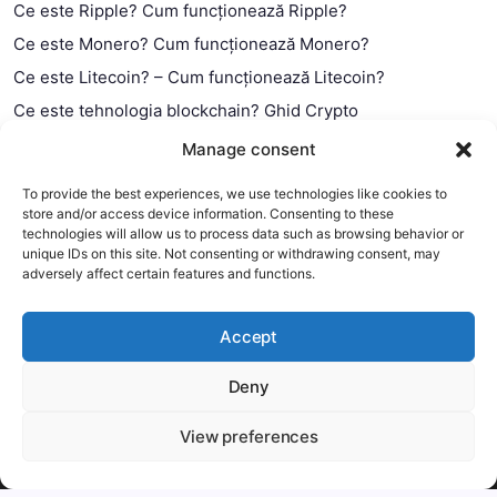
Ce este Ripple? Cum funcționează Ripple?
Ce este Monero? Cum funcționează Monero?
Ce este Litecoin? – Cum funcționează Litecoin?
Ce este tehnologia blockchain? Ghid Crypto
Ce este contractul smart?
Manage consent
To provide the best experiences, we use technologies like cookies to
store and/or access device information. Consenting to these
technologies will allow us to process data such as browsing behavior or
unique IDs on this site. Not consenting or withdrawing consent, may
adversely affect certain features and functions.
Accept
Deny
This website uses cookies to improve your experience. We'll
assume you're ok with this, but you can opt-out if you wish.
View preferences
Copyright 2026 —
MyCryptOption
.
Mai mult
Accept