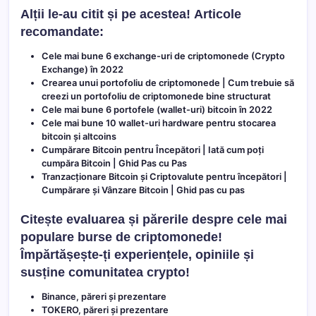
Alții le-au citit și pe acestea!
Articole
recomandate:
Cele mai bune 6 exchange-uri de criptomonede (Crypto
Exchange) în 2022
Crearea unui portofoliu de criptomonede | Cum trebuie să
creezi un portofoliu de criptomonede bine structurat
Cele mai bune 6 portofele (wallet-uri) bitcoin în 2022
Cele mai bune 10 wallet-uri hardware pentru stocarea
bitcoin și altcoins
Cumpărare Bitcoin pentru Începători | Iată cum poți
cumpăra Bitcoin | Ghid Pas cu Pas
Tranzacționare Bitcoin și Criptovalute pentru începători |
Cumpărare și Vânzare Bitcoin | Ghid pas cu pas
Citește evaluarea și părerile despre cele mai
populare burse de criptomonede!
Împărtășește-ți experiențele, opiniile și
susține comunitatea crypto!
Binance, păreri și prezentare
TOKERO, păreri și prezentare