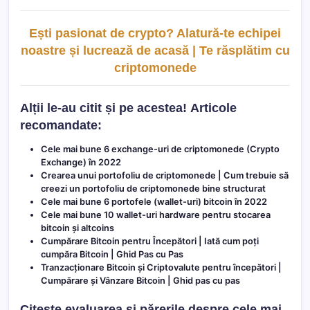
Ești pasionat de crypto? Alatură-te echipei
noastre și lucrează de acasă | Te răsplătim cu
criptomonede
Alții le-au citit și pe acestea!
Articole
recomandate:
Cele mai bune 6 exchange-uri de criptomonede (Crypto
Exchange) în 2022
Crearea unui portofoliu de criptomonede | Cum trebuie să
creezi un portofoliu de criptomonede bine structurat
Cele mai bune 6 portofele (wallet-uri) bitcoin în 2022
Cele mai bune 10 wallet-uri hardware pentru stocarea
bitcoin și altcoins
Cumpărare Bitcoin pentru Începători | Iată cum poți
cumpăra Bitcoin | Ghid Pas cu Pas
Tranzacționare Bitcoin și Criptovalute pentru începători |
Cumpărare și Vânzare Bitcoin | Ghid pas cu pas
Citește evaluarea și părerile despre cele mai