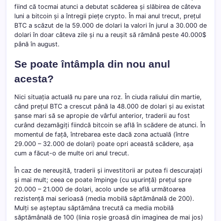
fiind că tocmai atunci a debutat scăderea și slăbirea de câteva
luni a bitcoin și a întregii piețe crypto. În mai anul trecut, prețul
BTC a scăzut de la 59.000 de dolari la valori în jurul a 30.000 de
dolari în doar câteva zile și nu a reușit să rămână peste 40.000$
până în august.
Se poate întâmpla din nou anul
acesta?
Nici situația actuală nu pare una roz. În ciuda raliului din martie,
când prețul BTC a crescut până la 48.000 de dolari și au existat
șanse mari să se apropie de vârful anterior, traderii au fost
curând dezamăgiți fiindcă bitcoin se află în scădere de atunci. În
momentul de față, întrebarea este dacă zona actuală (între
29.000 – 32.000 de dolari) poate opri această scădere, așa
cum a făcut-o de multe ori anul trecut.
În caz de nereușită, traderii și investitorii ar putea fi descurajați
și mai mult; ceea ce poate împinge (cu ușurință) prețul spre
20.000 – 21.000 de dolari, acolo unde se află următoarea
rezistență mai serioasă (media mobilă săptămânală de 200).
Mulți se așteptau săptămâna trecută ca media mobilă
săptămânală de 100 (linia roșie groasă din imaginea de mai jos)