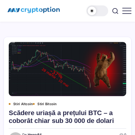
Sari
MyCryptOption
la
conținut
Crypto
Exchange,
Stiri
si
Forum!
Stiri Altcoin
Stiri Bitcoin
Scădere uriașă a prețului BTC – a
coborât chiar sub 30 000 de dolari
De
Henry84
0