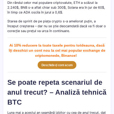
Din rândul celor mai populare criptovalute, ETH a scăzut la
2.240$, BNB s-a aflat chiar sub 300$, Solana era în jur de 60$,
în timp ce ADA oscila în jurul a 0,6$.
Starea de spririt de pe piața crypto s-a ameliorat puțin, a
început creșterea – dar nu se știe deocamdată dacă va fi doar o
corecție sau prețul va urca în continuare.
Ai 10% reducere la toate taxele pentru totdeauna, dacă
îți deschizi un cont nou la cel mai popular exchange de
criptomonede, Binance!
Deschide-ți cont acum
Se poate repeta scenariul de
anul trecut? – Analiză tehnică
BTC
Luna mai a acestui an seamănă izbitor cu cea de anul trecut, dat