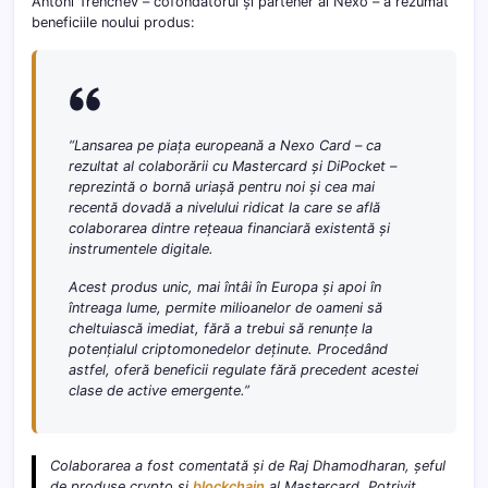
Antoni Trenchev – cofondatorul și partener al Nexo – a rezumat
beneficiile noului produs:
“Lansarea pe piața europeană a Nexo Card – ca
rezultat al colaborării cu Mastercard și DiPocket –
reprezintă o bornă uriașă pentru noi și cea mai
recentă dovadă a nivelului ridicat la care se află
colaborarea dintre rețeaua financiară existentă și
instrumentele digitale.
Acest produs unic, mai întâi în Europa și apoi în
întreaga lume, permite milioanelor de oameni să
cheltuiască imediat, fără a trebui să renunțe la
potențialul criptomonedelor deținute. Procedând
astfel, oferă beneficii regulate fără precedent acestei
clase de active emergente.”
Colaborarea a fost comentată și de Raj Dhamodharan, șeful
de produse crypto și
blockchain
al Mastercard. Potrivit