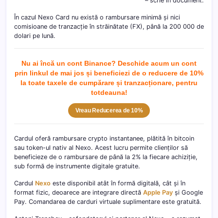
– scrie în document.
În cazul Nexo Card nu există o rambursare minimă și nici
comisioane de tranzacție în străinătate (FX), până la 200 000 de
dolari pe lună.
Nu ai încă un cont Binance? Deschide acum un cont
prin linkul de mai jos și beneficiezi de o reducere de 10%
la toate taxele de cumpărare și tranzacționare, pentru
totdeau
na!
Vreau Reducerea de 10%
Cardul oferă rambursare crypto instantanee, plătită în bitcoin
sau token-ul nativ al Nexo. Acest lucru permite clienților să
beneficieze de o rambursare de până la 2% la fiecare achiziție,
sub formă de instrumente digitale gratuite.
Cardul
Nexo
este disponibil atât în formă digitală, cât și în
format fizic, deoarece are integrare directă
Apple Pay
și Google
Pay. Comandarea de carduri virtuale suplimentare este gratuită.