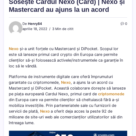
Sosește Cardul Nexo (Card) | Nexo și
Mastercard au ajuns la un acord
De
Henry84
0
aprilie 18, 2022
3 Min de citit
Nexo
și-a unit forțele cu Mastercard și DiPocket. Scopul lor
este să lanseze primul card crypto din Europa care permite
clienților să-și folosească activele/instrumentele ca garanție în
loc să le vândă.
Platforma de instrumente digitale care oferă împrumuturi
garantate cu criptomonede,
Nexo
, a ajuns la un acord cu
Mastercard și DiPocket. Această colaborare dorește să lanseze
pe piața europeană Cardul Nexo, primul card de
criptomonede
din Europa care va permite clienților să cheltuiască fără a-și
mobiliza investițiile. Prin parteneriatele sale cu furnizorii de
servicii de plată,
Nexo
a oferit deja acces la peste 92 de
milioane de site-uri web ale comercianților utilizatorilor săi din
întreaga lume.