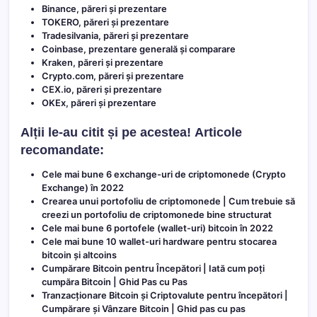
Binance, păreri și prezentare
TOKERO, păreri și prezentare
Tradesilvania, păreri și prezentare
Coinbase, prezentare generală și comparare
Kraken, păreri și prezentare
Crypto.com, păreri și prezentare
CEX.io, păreri și prezentare
OKEx, păreri și prezentare
Alții le-au citit și pe acestea!
Articole
recomandate:
Cele mai bune 6 exchange-uri de criptomonede (Crypto
Exchange) în 2022
Crearea unui portofoliu de criptomonede | Cum trebuie să
creezi un portofoliu de criptomonede bine structurat
Cele mai bune 6 portofele (wallet-uri) bitcoin în 2022
Cele mai bune 10 wallet-uri hardware pentru stocarea
bitcoin și altcoins
Cumpărare Bitcoin pentru Începători | Iată cum poți
cumpăra Bitcoin | Ghid Pas cu Pas
Tranzacționare Bitcoin și Criptovalute pentru începători |
Cumpărare și Vânzare Bitcoin | Ghid pas cu pas