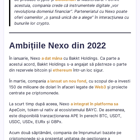
acestuia, compania crede că instrumentele digitale „
vor
revoluționa domeniul financiar”.
Parteneriatul cu Nexo poate
oferi oamenilor
„o șansă unică de a alege”
în interacțiunea cu
bunurile lor crypto.
Ambițiile Nexo din 2022
În ianuarie, Nexo
a dat mâna
cu Bakkt Holdings. Ca parte a
acestui acord, Bakkt Holdings s-a angajat să păstreze o parte
din rezervele bitcoin și
ethereum
într-un loc sigur.
În martie, compania
a lansat un nou fond
, cu scopul de-a investi
150 de milioane de dolari în afaceri legate de
Web3
și proiecte
centrate pe criptomonede.
La scurt timp după aceea, Nexo
a integrat în platforma sa
ApeCoin, token-ul nativ al ecosistemului BAYC. De asemenea,
este disponibilă tranzacționarea APE în perechi BTC, USDT,
USDC, USDx, EURx și GBPx.
Acum două săptămâni, compania de împrumuturi bazate pe
criptomonede și-a prezentat unitatea de gestionare a