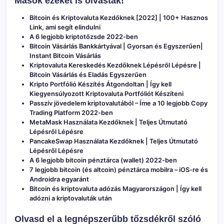
Mások ezeket is olvasták!
Bitcoin és Kriptovaluta Kezdőknek [2022] | 100+ Hasznos
Link, ami segít elindulni
A 6 legjobb kriptotőzsde 2022-ben
Bitcoin Vásárlás Bankkártyával | Gyorsan és Egyszerűen|
Instant Bitcoin Vásárlás
Kriptovaluta Kereskedés Kezdőknek Lépésről Lépésre |
Bitcoin Vásárlás és Eladás Egyszerűen
Kripto Portfólió Készítés Átgondoltan | Így kell
Kiegyensúlyozott Kriptovaluta Portfóliót Készíteni
Passzív jövedelem kriptovalutából – Íme a 10 legjobb Copy
Trading Platform 2022-ben
MetaMask Használata Kezdőknek | Teljes Útmutató
Lépésről Lépésre
PancakeSwap Használata Kezdőknek | Teljes Útmutató
Lépésről Lépésre
A 6 legjobb bitcoin pénztárca (wallet) 2022-ben
7 legjobb bitcoin (és altcoin) pénztárca mobilra – iOS-re és
Androidra egyaránt
Bitcoin és kriptovaluta adózás Magyarországon | Így kell
adózni a kriptovaluták után
Olvasd el a legnépszerűbb tőzsdékről szóló