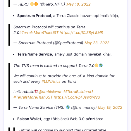
— HERO
(@Hero_NFT_)
May 18, 2022
Spectrum Protocol
, a Terra Classic hozam optimalizálója,
Spectrum Protocol will continue on Terra
2.0
#TerraIsMoreThanUST
https://t.co/ICi38yL5M8
— Spectrum Protocol (@SpecProtocol)
May 23, 2022
Terra Name Service
, amely .ust domain neveket kínál,
The TNS team is excited to support Terra 2.0
We will continue to provide the one-of-a-kind domain for
each and every
#LUNAtics
on Terra
Let’s rebuild
@stablekwon
@TerraBuildersU
#TerraIsMoreThanUST
https://t.co/PpFJsw0Wyu
— Terra Name Service (TNS)
(@tns_money)
May 19, 2022
Falcon Wallet
, egy többláncú Web 3.0 pénztárca
Falcon will continue to support this unforgettable