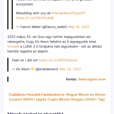
ecosystem.
Rebuilding with you all.
#TerraIsMoreThanUST
https://t.co/ZtEX1hJke8
— Falcon Wallet (@falcon_wallet)
May 19, 2022
2022 május 25.-én Guru egy twitter bejegyzésben azt
rebesgette, hogy Do Kwon felkérte az 5 legnagyobb kínai
tőzsdét
a LUNA 2.0 listájukra való jegyzésére – ezt az állítást
később tagadta az alapító.
Yeah no i did not
https://t.co/4fDO5dLoeI
— Do Kwon
(@stablekwon)
May 25, 2022
forrás:
beincrypto.com
Csatlakozz Hozzánk Facebookon is:
Magyar Bitcoin és Altcoin
Csoport (6000+ tag)
és
Crypto Bitcoin Hungary (2000+ Tag)