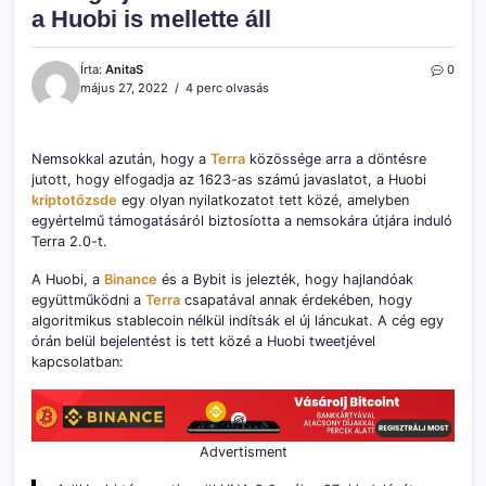
a Huobi is mellette áll
Írta:
AnitaS
0
május 27, 2022
4 perc olvasás
Nemsokkal azután, hogy a
Terra
közössége arra a döntésre
jutott, hogy elfogadja az 1623-as számú javaslatot, a Huobi
kriptotőzsde
egy olyan nyilatkozatot tett közé, amelyben
egyértelmű támogatásáról biztosíotta a nemsokára útjára induló
Terra 2.0-t.
A Huobi, a
Binance
és a Bybit is jelezték, hogy hajlandóak
együttműködni a
Terra
csapatával annak érdekében, hogy
algoritmikus stablecoin nélkül indítsák el új láncukat. A cég egy
órán belül bejelentést is tett közé a Huobi tweetjével
kapcsolatban:
Advertisment