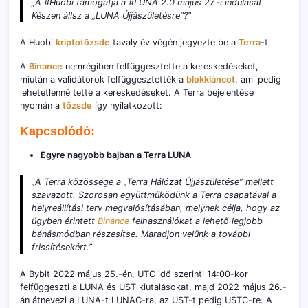
„A #Huobi támogatja a #LUNA 2.0 május 27.-i indulását.
Készen állsz a „LUNA Újjászületésre”?”
A Huobi
kriptotőzsde
tavaly év végén jegyezte be a
Terra
-t.
A
Binance
nemrégiben felfüggesztette a kereskedéseket,
miután a validátorok felfüggesztették a
blokkláncot
, ami pedig
lehetetlenné tette a kereskedéseket. A Terra bejelentése
nyomán a
tőzsde
így nyilatkozott:
Kapcsolódó:
Egyre nagyobb bajban a Terra LUNA
„A Terra közössége a „Terra Hálózat Újjászületése” mellett
szavazott. Szorosan együttműködünk a Terra csapatával a
helyreállítási terv megvalósításában, melynek célja, hogy az
ügyben érintett
Binance
felhasználókat a lehető legjobb
bánásmódban részesítse. Maradjon velünk a további
frissítésekért.”
A Bybit 2022 május 25.-én, UTC idő szerinti 14:00-kor
felfüggeszti a LUNA és UST kiutalásokat, majd 2022 május 26.-
án átnevezi a LUNA-t LUNAC-ra, az UST-t pedig USTC-re. A