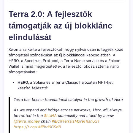
Terra 2.0: A fejlesztők
támogatják az új blokklánc
elindulását
Kwon arra kérte a fejlesztőket, hogy nyílvánosan is tegyék közé
támogatási szándékukat az új blokklánccal kapcsolatban. A
HERO, a Spectrum Protocol, a Terra Name service és a Falcon
Wallet is mind megerősítették a fejlesztői ökoszisztéma iránti
támogatásukat:
HERO,
a Solana és a Terra Classic hálózatán NFT-ket
készítő fejlesztő:
Terra has been a foundational catalyst in the growth of Hero
As we expand and bridge across networks, Hero will always
be rooted in the
$LUNA
community and stand by a new
@terra_money
chain
#IBC
#TerraisMoreThanUST
https://t.co/uMPhd0CSd8