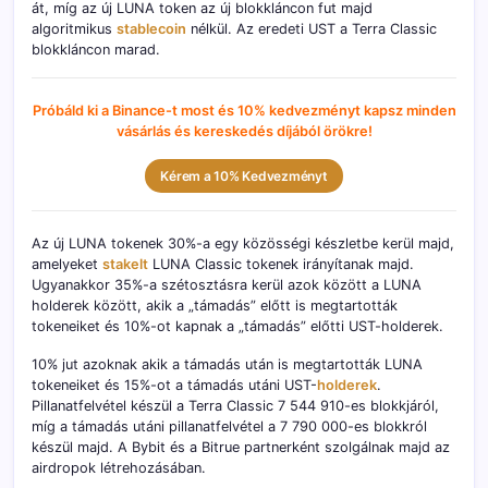
át, míg az új LUNA token az új blokkláncon fut majd
algoritmikus
stablecoin
nélkül. Az eredeti UST a Terra Classic
blokkláncon marad.
Próbáld ki a Binance-t most és 10% kedvezményt kapsz minden
vásárlás és kereskedés díjából örökre!
Kérem a 10% Kedvezményt
Az új LUNA tokenek 30%-a egy közösségi készletbe kerül majd,
amelyeket
stakelt
LUNA Classic tokenek irányítanak majd.
Ugyanakkor 35%-a szétosztásra kerül azok között a LUNA
holderek között, akik a „támadás” előtt is megtartották
tokeneiket és 10%-ot kapnak a „támadás” előtti UST-holderek.
10% jut azoknak akik a támadás után is megtartották LUNA
tokeneiket és 15%-ot a támadás utáni UST-
holderek
.
Pillanatfelvétel készül a Terra Classic 7 544 910-es blokkjáról,
míg a támadás utáni pillanatfelvétel a 7 790 000-es blokkról
készül majd. A Bybit és a Bitrue partnerként szolgálnak majd az
airdropok létrehozásában.