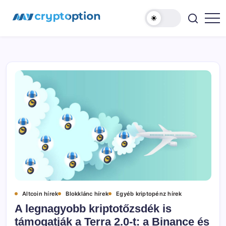
Ugrás
MyCryptOption
a
tartalomhoz
Kriptopénz
Hírek,
Váltás
és
Közösség!
Altcoin hírek
Blokklánc hírek
Egyéb kriptopénz hírek
A legnagyobb kriptotőzsdék is
támogatják a Terra 2.0-t: a Binance és