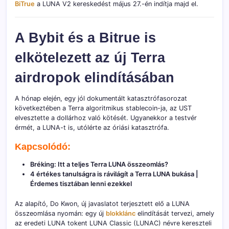
BiTrue
a LUNA V2 kereskedést május 27.-én indítja majd el.
A Bybit és a Bitrue is
elkötelezett az új Terra
airdropok elindításában
A hónap elején, egy jól dokumentált katasztrófasorozat
következtében a Terra algoritmikus stablecoin-ja, az UST
elvesztette a dollárhoz való kötését. Ugyanekkor a testvér
érmét, a LUNA-t is, utólérte az óriási katasztrófa.
Kapcsolódó:
Bréking: Itt a teljes Terra LUNA összeomlás?
4 értékes tanulságra is rávilágít a Terra LUNA bukása |
Érdemes tisztában lenni ezekkel
Az alapító, Do Kwon, új javaslatot terjesztett elő a LUNA
összeomlása nyomán: egy új
blokklánc
elindítását tervezi, amely
az eredeti LUNA tokent LUNA Classic (LUNAC) névre kereszteli