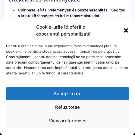
Coinbase leírás, vélemények és összehasonlítás
– Segítsd
a kriptoközösséget és írd le tapasztalataidat!
Binance vélemények és összehasonlítás
– Te próbáltad
Cookie-urile îți oferă o
már? Írd le tapasztalataid és segíts másoknak!
Kraken értékelés és vélemények
– Oszd meg
experiență personalizată
tapasztalatod és véleményed a kriptoközösséggel!
Crypto.com vélemények és leírás
– Te próbáltad már?
Pentru a oferi cele mai bune experiențe, folosim tehnologii precum
Oszd meg tapasztalataidat a többiekkel!
cookie-urile pentru a stoca și/sau accesa informații de pe dispozitiv.
OKEx vélemények, értékelés és leírás
– Oszd meg
Consimțământul pentru aceste tehnologii ne va permite să procesăm
tapasztalataid a többiekkel vagy nézd meg mit mondanak
date precum comportamentul de navigare sau identificatori unici pe
mások!
acest site. Neacordarea consimțământului sau retragerea acestuia poate
CEX.io vélemények és összehasonlítás
– Olvasd el mások
afecta negativ anumite funcții și caracteristici.
véleményeit a CEX.io-ról vagy oszd meg a sajátodat!
Accept toate
Refuz totae
This website uses cookies to improve your experience. We'll
assume you're ok with this, but you can opt-out if you wish.
View preferences
Még több
Elfogadom