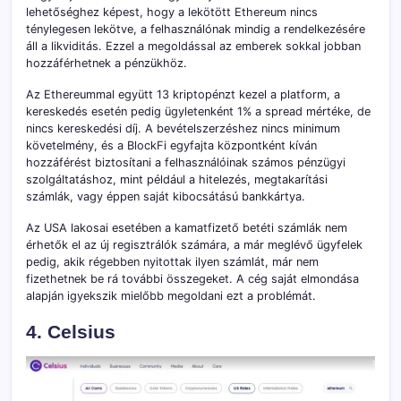
lehetőséghez képest, hogy a lekötött Ethereum nincs
ténylegesen lekötve, a felhasználónak mindig a rendelkezésére
áll a likviditás. Ezzel a megoldással az emberek sokkal jobban
hozzáférhetnek a pénzükhöz.
Az Ethereummal együtt 13 kriptopénzt kezel a platform, a
kereskedés esetén pedig ügyletenként 1% a spread mértéke, de
nincs kereskedési díj. A bevételszerzéshez nincs minimum
követelmény, és a BlockFi egyfajta központként kíván
hozzáférést biztosítani a felhasználóinak számos pénzügyi
szolgáltatáshoz, mint például a hitelezés, megtakarítási
számlák, vagy éppen saját kibocsátású bankkártya.
Az USA lakosai esetében a kamatfizető betéti számlák nem
érhetők el az új regisztrálók számára, a már meglévő ügyfelek
pedig, akik régebben nyitottak ilyen számlát, már nem
fizethetnek be rá további összegeket. A cég saját elmondása
alapján igyekszik mielőbb megoldani ezt a problémát.
4. Celsius