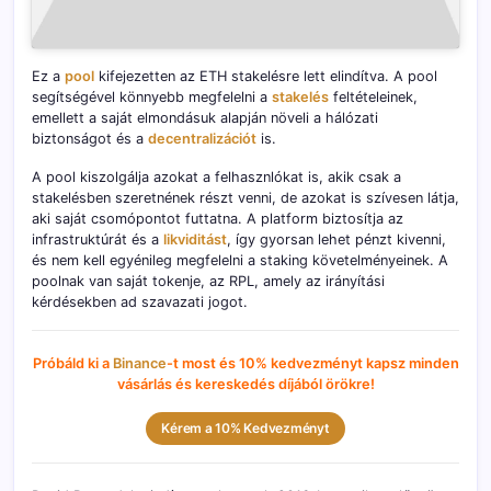
Ez a
pool
kifejezetten az ETH stakelésre lett elindítva. A pool
segítségével könnyebb megfelelni a
stakelés
feltételeinek,
emellett a saját elmondásuk alapján növeli a hálózati
biztonságot és a
decentralizációt
is.
A pool kiszolgálja azokat a felhasznlókat is, akik csak a
stakelésben szeretnének részt venni, de azokat is szívesen látja,
aki saját csomópontot futtatna. A platform biztosítja az
infrastruktúrát és a
likviditást
, így gyorsan lehet pénzt kivenni,
és nem kell egyénileg megfelelni a staking követelményeinek. A
poolnak van saját tokenje, az RPL, amely az irányítási
kérdésekben ad szavazati jogot.
Próbáld ki a
Binance
-t most és 10% kedvezményt kapsz minden
vásárlás és kereskedés díjából örökre!
Kérem a 10% Kedvezményt