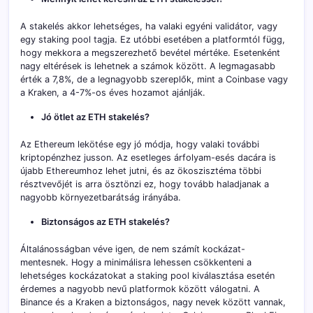
A stakelés akkor lehetséges, ha valaki egyéni validátor, vagy
egy staking pool tagja. Ez utóbbi esetében a platformtól függ,
hogy mekkora a megszerezhető bevétel mértéke. Esetenként
nagy eltérések is lehetnek a számok között. A legmagasabb
érték a 7,8%, de a legnagyobb szereplők, mint a Coinbase vagy
a Kraken, a 4-7%-os éves hozamot ajánlják.
Jó ötlet az ETH stakelés?
Az Ethereum lekötése egy jó módja, hogy valaki további
kriptopénzhez jusson. Az esetleges árfolyam-esés dacára is
újabb Ethereumhoz lehet jutni, és az ökoszisztéma többi
résztvevőjét is arra ösztönzi ez, hogy tovább haladjanak a
nagyobb környezetbarátság irányába.
Biztonságos az ETH stakelés?
Általánosságban véve igen, de nem számít kockázat-
mentesnek. Hogy a minimálisra lehessen csökkenteni a
lehetséges kockázatokat a staking pool kiválasztása esetén
érdemes a nagyobb nevű platformok között válogatni. A
Binance és a Kraken a biztonságos, nagy nevek között vannak,