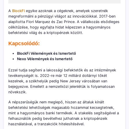
A
BlockFi
egyike azoknak a cégeknek, amelyek szeretnék
megreformálni a pénzügyi világot az innovációikkal. 2017-ben
alapította Flori Marquez és Zac Prince. A vállalkozás elsődleges
célkitűzése, hogy egyfajta hidat képezzen a hagyományos
befektetési világ és a kriptopénzek között.
Kapcsolódó:
BlockFi Vélemények és Ismertető
Nexo Vélemények és Ismertető
Ezzel tudja segíteni a lakossági befektetők és az intézmények
tevékenységét is. 2022-re már 12 milliárd dollárnyi tőkét
kezelnek, a székhelyük pedig New Jersey városában van
bejegyezve. Emellett a nemzetközi jelenlétük is folyamatosan
növekszik.
A népszerűségük nem meglepő, hiszen az általuk kínált
befektetési lehetőségek magasabb hozammal kecsegtetnek,
mint a hagyományos banki termékek. A stakelés segítségével a
felhasználóik pedig bevételhez juthatnak a kriptopénzeik
használatával, a tranzakciók hitelesítésével.