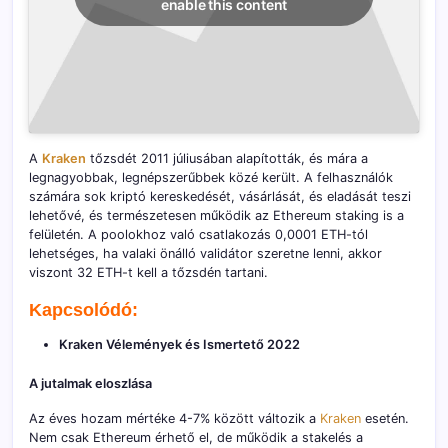
enable this content
A
Kraken
tőzsdét 2011 júliusában alapították, és mára a
legnagyobbak, legnépszerűbbek közé került. A felhasználók
számára sok kriptó kereskedését, vásárlását, és eladását teszi
lehetővé, és természetesen működik az Ethereum staking is a
felületén. A poolokhoz való csatlakozás 0,0001 ETH-tól
lehetséges, ha valaki önálló validátor szeretne lenni, akkor
viszont 32 ETH-t kell a tőzsdén tartani.
Kapcsolódó:
Kraken Vélemények és Ismertető 2022
A jutalmak eloszlása
Az éves hozam mértéke 4-7% között változik a
Kraken
esetén.
Nem csak Ethereum érhető el, de működik a stakelés a