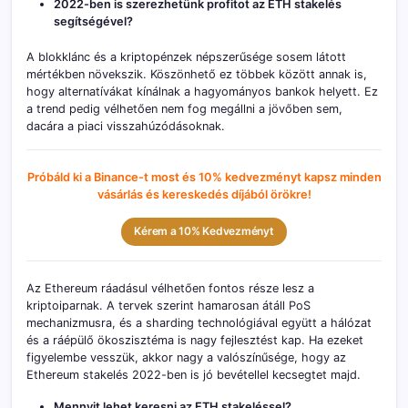
2022-ben is szerezhetünk profitot az ETH stakelés
segítségével?
A blokklánc és a kriptopénzek népszerűsége sosem látott
mértékben növekszik. Köszönhető ez többek között annak is,
hogy alternatívákat kínálnak a hagyományos bankok helyett. Ez
a trend pedig vélhetően nem fog megállni a jövőben sem,
dacára a piaci visszahúzódásoknak.
Próbáld ki a Binance-t most és 10% kedvezményt kapsz minden
vásárlás és kereskedés díjából örökre!
Kérem a 10% Kedvezményt
Az Ethereum ráadásul vélhetően fontos része lesz a
kriptoiparnak. A tervek szerint hamarosan átáll PoS
mechanizmusra, és a sharding technológiával együtt a hálózat
és a ráépülő ökoszisztéma is nagy fejlesztést kap. Ha ezeket
figyelembe vesszük, akkor nagy a valószínűsége, hogy az
Ethereum stakelés 2022-ben is jó bevétellel kecsegtet majd.
Mennyit lehet keresni az ETH stakeléssel?