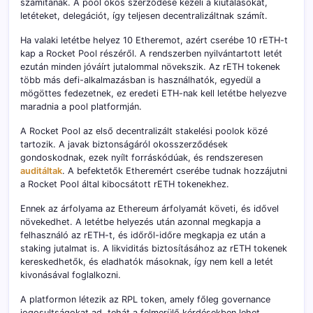
számítanak. A pool okos szerződése kezeli a kiutalásokat,
letéteket, delegációt, így teljesen decentralizáltnak számít.
Ha valaki letétbe helyez 10 Etheremot, azért cserébe 10 rETH-t
kap a Rocket Pool részéről. A rendszerben nyilvántartott letét
ezután minden jóváírt jutalommal növekszik. Az rETH tokenek
több más defi-alkalmazásban is használhatók, egyedül a
mögöttes fedezetnek, ez eredeti ETH-nak kell letétbe helyezve
maradnia a pool platformján.
A Rocket Pool az első decentralizált stakelési poolok közé
tartozik. A javak biztonságáról okosszerződések
gondoskodnak, ezek nyílt forráskódúak, és rendszeresen
auditáltak
. A befektetők Etheremért cserébe tudnak hozzájutni
a Rocket Pool által kibocsátott rETH tokenekhez.
Ennek az árfolyama az Ethereum árfolyamát követi, és idővel
növekedhet. A letétbe helyezés után azonnal megkapja a
felhasználó az rETH-t, és időről-időre megkapja ez után a
staking jutalmat is. A likviditás biztosításához az rETH tokenek
kereskedhetők, és eladhatók másoknak, így nem kell a letét
kivonásával foglalkozni.
A platformon létezik az RPL token, amely főleg governance
jogosultságokat ad, tehát a felmerülő kérdésekben lehet