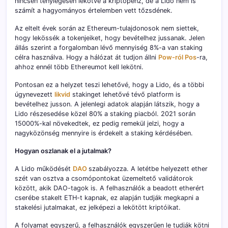
nincsen ténylegesen lekötve a kriptopénz, de a Lido nem is
számít a hagyományos értelemben vett tőzsdének.
Az eltelt évek során az Ethereum-tulajdonosok nem siettek,
hogy lekössék a tokenjeiket, hogy bevételhez jussanak. Jelen
állás szerint a forgalomban lévő mennyiség 8%-a van staking
célra használva. Hogy a hálózat át tudjon állni
Pow-ról Pos
-ra,
ahhoz ennél több Ethereumot kell lekötni.
Pontosan ez a helyzet teszi lehetővé, hogy a Lido, és a többi
úgynevezett
likvid
stakinget lehetővé tévő platform is
bevételhez jusson. A jelenlegi adatok alapján látszik, hogy a
Lido részesedése közel 80% a staking piacból. 2021 során
15000%-kal növekedtek, ez pedig remekül jelzi, hogy a
nagyközönség mennyire is érdekelt a staking kérdésében.
Hogyan oszlanak el a jutalmak?
A Lido működését
DAO
szabályozza. A letétbe helyezett ether
szét van osztva a csomópontokat üzemeltető validátorok
között, akik DAO-tagok is. A felhasználók a beadott etherért
cserébe stakelt ETH-t kapnak, ez alapján tudják megkapni a
stakelési jutalmakat, ez jelképezi a lekötött kriptóikat.
A folyamat egyszerű, a felhasználók egyszerűen le tudják kötni