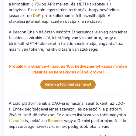
a kriptóikat 3,7%-os APR mellett, és stETH-t kapnak 1:1
arányban. Ezt aztán egyszerűen tarthatják, hogy bevételhez
jussanak, de
DeFi
protokollokban is felhasználhatják. A
stakelési jutalmat napi szinten osztja ki a rendszer.
A Beacon Chain hálóztán lekötött Ethereumot jelenleg nem lehet
feloldani a zárolás alól, lehetőség van viszont arra, hogy a
birtokolt stETH tokeneket a tulajdonosuk eladja, vagy átváltsa
másmilyen tokenre, ha likviditásra van szüksége.
Próbáld ki a Binance-t most és 10% kedvezményt kapsz minden
vásárlás és kereskedés díjából örökre!
Kérem a 10% Kedvezményt
A Lido platformjának a DAO-ja is használ saját tokent, az LDO-
t. Ennek segítségével lehet szavazni, és beleszólni a platform
jövőjét illető döntésekbe. Ez a token listázva van több nagyobb
tőzsdén
is, például a
Binance
vagy a Gemini platformján. A Lido
népszerűsége növekszik, ennek pedig több oka is van.