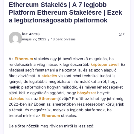
Ethereum Stakelés | A 7 legjobb
Platform Ethereum Stakelésre | Ezek
a legbiztonságosabb platformok
Írta:
AnitaS
0
május 27, 2022
13 perc olvasás
Az
Ethereum
stakelés egy jó bevételszerző megoldás, ha
rendelkezünk a világ második legnépszerűbb
kriptopénzével
. Ez
ráadásul segít fenntartani a hálózatot is, és az azon alapuló
ökoszisztémát. A
stakelés
viszont némi technikai tudást is
igényel, de legalábbis megbízható információkat arról, hogy
melyik platformokon hogyan működik, és milyen lehetőségeket
ajánl. Kell-e egyáltalán aggódni, hogy
bányászat
helyett
stakelés
lesz az
Ethereum
jövője? Profithoz lehet így jutni még
2022-ben is? Ebben az ismertetőben részletesebben körüljárjuk
a témát, és megnézzük, melyek a legjobb platformok, ha
érdekel minket az
Ethereum
stakelés.
De előtte nőzzük meg röviden miről is lesz szó: