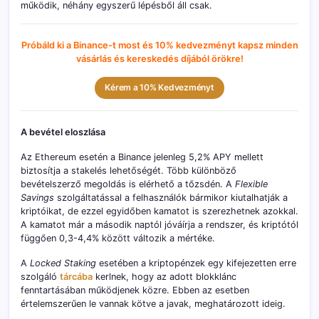
működik, néhány egyszerű lépésből áll csak.
Próbáld ki a Binance-t most és 10% kedvezményt kapsz minden
vásárlás és kereskedés díjából örökre!
Kérem a 10% Kedvezményt
A bevétel eloszlása
Az Ethereum esetén a Binance jelenleg 5,2% APY mellett
biztosítja a stakelés lehetőségét. Több különböző
bevételszerző megoldás is elérhető a tőzsdén. A
Flexible
Savings
szolgáltatással a felhasználók bármikor kiutalhatják a
kriptóikat, de ezzel egyidőben kamatot is szerezhetnek azokkal.
A kamatot már a második naptól jóváírja a rendszer, és kriptótól
függően 0,3-4,4% között változik a mértéke.
A
Locked Staking
esetében a kriptopénzek egy kifejezetten erre
szolgáló
tárcába
kerlnek, hogy az adott blokklánc
fenntartásában működjenek közre. Ebben az esetben
értelemszerűen le vannak kötve a javak, meghatározott ideig.