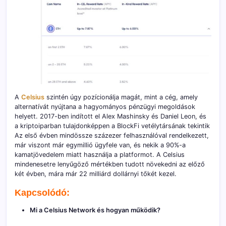
A
Celsius
szintén úgy pozícionálja magát, mint a cég, amely
alternatívát nyújtana a hagyományos pénzügyi megoldások
helyett. 2017-ben indított el Alex Mashinsky és Daniel Leon, és
a kriptoiparban tulajdonképpen a BlockFi vetélytársának tekintik
Az első évben mindössze százezer felhasználóval rendelkezett,
már viszont már egymillió ügyfele van, és nekik a 90%-a
kamatjövedelem miatt használja a platformot. A Celsius
mindenesetre lenyűgöző mértékben tudott növekedni az előző
két évben, mára már 22 milliárd dollárnyi tőkét kezel.
Kapcsolódó:
Mi a Celsius Network és hogyan működik?