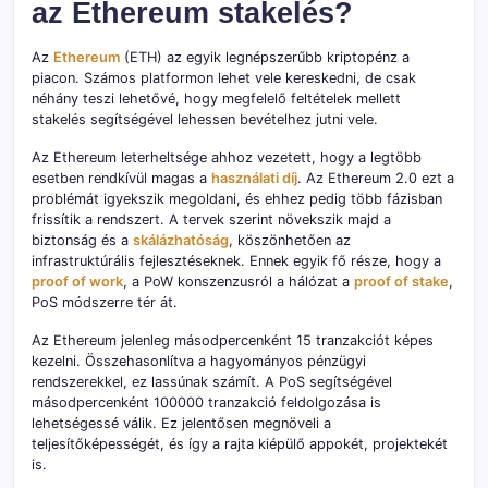
az Ethereum stakelés?
Az
Ethereum
(ETH) az egyik legnépszerűbb kriptopénz a
piacon. Számos platformon lehet vele kereskedni, de csak
néhány teszi lehetővé, hogy megfelelő feltételek mellett
stakelés segítségével lehessen bevételhez jutni vele.
Az Ethereum leterheltsége ahhoz vezetett, hogy a legtöbb
esetben rendkívül magas a
használati díj
. Az Ethereum 2.0 ezt a
problémát igyekszik megoldani, és ehhez pedig több fázisban
frissítik a rendszert. A tervek szerint növekszik majd a
biztonság és a
skálázhatóság
, köszönhetően az
infrastruktúrális fejlesztéseknek. Ennek egyik fő része, hogy a
proof of work
, a PoW konszenzusról a hálózat a
proof of stake
,
PoS módszerre tér át.
Az Ethereum jelenleg másodpercenként 15 tranzakciót képes
kezelni. Összehasonlítva a hagyományos pénzügyi
rendszerekkel, ez lassúnak számít. A PoS segítségével
másodpercenként 100000 tranzakció feldolgozása is
lehetségessé válik. Ez jelentősen megnöveli a
teljesítőképességét, és így a rajta kiépülő appokét, projektekét
is.