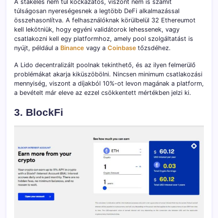
A stakelés nem túl kockázatos, viszont nem is számít
túlságosan nyereségesnek a legtöbb DeFi alkalmazással
összehasonlítva. A felhasználóknak körülbelül 32 Ethereumot
kell lekötniük, hogy egyéni validátorok lehessenek, vagy
csatlakozni kell egy platformhoz, amely pool szolgáltatást is
nyújt, például a
Binance
vagy a
Coinbase
tőzsdéhez.
A Lido decentralizált poolnak tekinthető, és az ilyen felmerülő
problémákat akarja kiküszöbölni. Nincsen minimum csatlakozási
mennyiség, viszont a díjakból 10%-ot levon magának a platform,
a bevételt már eleve az ezzel csökkentett mértékben jelzi ki.
3. BlockFi