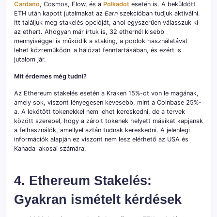
Cardano
, Cosmos, Flow, és a
Polkadot
esetén is. A beküldött
ETH után kapott jutalmakat az
Earn
szekcióban tudjuk aktiválni.
Itt találjuk meg stakelés opcióját, ahol egyszerűen válasszuk ki
az ethert. Ahogyan már írtuk is, 32 ethernél kisebb
mennyiséggel is működik a staking, a poolok használatával
lehet közreműködni a hálózat fenntartásában, és ezért is
jutalom jár.
Mit érdemes még tudni?
Az Ethereum stakelés esetén a Kraken 15%-ot von le magának,
amely sok, viszont lényegesen kevesebb, mint a Coinbase 25%-
a. A lekötött tokenekkel nem lehet kereskedni, de a tervek
között szerepel, hogy a zárolt tokenek helyett másikat kapjanak
a felhasználók, amellyel aztán tudnak kereskedni. A jelenlegi
információk alapján ez viszont nem lesz elérhető az USA és
Kanada lakosai számára.
4. Ethereum Stakelés:
Gyakran ismételt kérdések