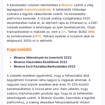
A kereskedési volumen tekintetében a
Binance
számít a világ
legnagyobb
kriptotőzsdéjének
. A befektetők többsége
számára a legjobb választásnak számít, ha kereskedési
platformot keresnek. A tőzsde staking szolgáltatása 2020
decemberében indult el, és elérhető rajta az Ethereum is, a DeFi
tokenek esetében is lehetséges az ilyen bevételszerzés. Olyan
kriptopénzekkel is működik ez, mint a
DAI
, Tether, BUSD,
BNB
,
és természetesen a
BTC
. Néhány esetben a hozamok akár az
elképesztő 300%-ot is elérhetik.
Kapcsolódó:
Binance Vélemények és Ismertető 2022
Binance Használata Kezdőknek 2022
Binance Euró Kiutalása Bankszámlára 2022
A stakelés esetében egyértelmű, hogy a felhasználók által
begyűjthető hozamok néha nagyon is magasak lehetnek. A
nagyobb nevű kriptók esetében akár éves 10-20% közötti
kamatbevételhez is hozzá lehet jutni. Nem véletlen, hogy
számos kriptohasználó gondolja úgy, hogy ez jó befektetési
lehetőségnek számít. A Binance tőzsdén, hasonlóan a legtöbb
platformhoz, a staking elkezdése felhasználóbarát módon