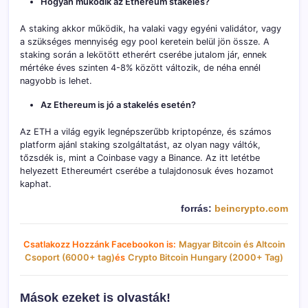
Hogyan működik az Ethereum stakelés?
A staking akkor működik, ha valaki vagy egyéni validátor, vagy
a szükséges mennyiség egy pool keretein belül jön össze. A
staking során a lekötött etherért cserébe jutalom jár, ennek
mértéke éves szinten 4-8% között változik, de néha ennél
nagyobb is lehet.
Az Ethereum is jó a stakelés esetén?
Az ETH a világ egyik legnépszerűbb kriptopénze, és számos
platform ajánl staking szolgáltatást, az olyan nagy váltók,
tőzsdék is, mint a Coinbase vagy a Binance. Az itt letétbe
helyezett Ethereumért cserébe a tulajdonosuk éves hozamot
kaphat.
forrás:
beincrypto.com
Csatlakozz Hozzánk Facebookon is:
Magyar Bitcoin és Altcoin
Csoport (6000+ tag)
és
Crypto Bitcoin Hungary (2000+ Tag)
Mások ezeket is olvasták!