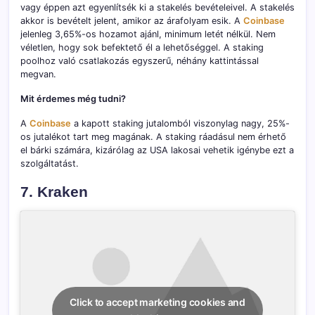
vagy éppen azt egyenlítsék ki a stakelés bevételeivel. A stakelés
akkor is bevételt jelent, amikor az árafolyam esik. A
Coinbase
jelenleg 3,65%-os hozamot ajánl, minimum letét nélkül. Nem
véletlen, hogy sok befektető él a lehetőséggel. A staking
poolhoz való csatlakozás egyszerű, néhány kattintással
megvan.
Mit érdemes még tudni?
A
Coinbase
a kapott staking jutalomból viszonylag nagy, 25%-
os jutalékot tart meg magának. A staking ráadásul nem érhető
el bárki számára, kizárólag az USA lakosai vehetik igénybe ezt a
szolgáltatást.
7. Kraken
Click to accept marketing cookies and