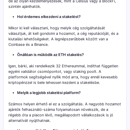
de az olyan kezdeményezések, mint a Celsius vagy a BlockFi,
szintén ajánlhatók.
Hol érdemes elkezdeni a stakelést?
Mikor ki kell választani, hogy melyik cég szolgáltatását
választjuk, át kell gondolni a hozamot, a cég reputációját, és a
kiutalási lehetőségeket. A legnépszerűbbek között van a
Coinbase és a Binance.
Önállóan is működik az ETH stakelés?
Igen, bárki, aki rendelkezik 32 Ethereummal, indíthat független
egyéni validátor csomópontot, vagy staking poolt. A
platformok segítségével nyílik mód arra, hogy ennél kevesebb
kriptopénzzel is bele lehessen kezdeni a stakelésbe.
Melyik a legjobb stakelési platform?
Számos helyen érhető el ez a szolgáltatás. A nagyobb hozamot
ajánlók felhasználó-száma folyamatosan növekszik, de a
régebb óta a piacon lévő, megállapodott vállalkozások is jó
alternatívát nyújthatnak.