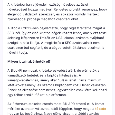
A kriptoiparban a jövedelmezőség növelése az üzlet
növekedését hozza magával. Rengeteg projekt versenyez, hogy
elegendő validátort szerezzen, és sokszor komoly mértékű
nyereséggel próbálja magához csábítani őket.
A BlockFi 2022-ben bejelentette, hogy regisztráltatná magát a
SEC-nél, így az első kriptós cégek között lenne, amely ezt teszi.
Jelenleg kifejezetten limitált az USA lakosai számára nyújtható
szolgáltatásia listája. A megfelelés a SEC szabályainak nem
csak ezen tud segíteni, de a cégbe vetett általános bizalmat is
növelni tudja.
Milyen jutalmak érhetők el?
A BlockFi nem csak kriptokereskedést ajánl, de elérhetők a
kamatfizető betétek és a kriptós hitelezés is. A
kamatjövedelemhez, amely akár 10% is lehet, nincs minimum
letét-követelmény, és számos kriptopénz közül lehet választani.
Ennek az elkezdése sem nehéz, egyszerűen csak létre kell hozni
egy felhasznnálói fiókot a platformon.
Az Ethereum stakelés esetén most 3% APR érhető el. A kamat
mértéke azonban változhat attól függően, hogy maga a
tőzsde
hogyan jut bevételhez. Nagy előny viszont a többi stakelési