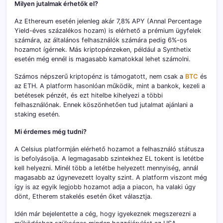
Milyen jutalmak érhetők el?
Az Ethereum esetén jelenleg akár 7,8% APY (Annal Percentage
Yield-éves százalékos hozam) is elérhető a prémium ügyfelek
számára, az általános felhasználók számára pedig 6%-os
hozamot ígérnek. Más kriptopénzeken, például a Synthetix
esetén még ennél is magasabb kamatokkal lehet számolni.
Számos népszerű kriptopénz is támogatott, nem csak a
BTC
és
az ETH. A platform hasonlóan működik, mint a bankok, kezeli a
betétesek pénzét, és ezt hitelbe kihelyezi a többi
felhasználónak. Ennek köszönhetően tud jutalmat ajánlani a
staking esetén.
Mi érdemes még tudni?
A Celsius platformján elérhető hozamot a felhasználó státusza
is befolyásolja. A legmagasabb szintekhez EL tokent is letétbe
kell helyezni. Minél több a letétbe helyezett mennyiség, annál
magasabb az úgynevezett loyalty szint. A platform viszont még
így is az egyik legjobb hozamot adja a piacon, ha valaki úgy
dönt, Etherem stakelés esetén őket választja.
Idén már bejelentette a cég, hogy igyekeznek megszerezni a