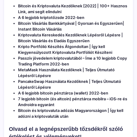
Bitcoin és Kriptovaluta Kezdőknek [2022] | 100+ Hasznos
Link, ami segít elindulni
A 6 legjobb kriptotőzsde 2022-ben
Bitcoin Vásárlás Bankkártyával | Gyorsan és Egyszerűen|
Instant Bitcoin Vásárlás
Kriptovaluta Kereskedés Kezdőknek Lépésről Lépésre |
Bitcoin Vásárlás és Eladás Egyszerűen
Kripto Portfólió Készítés Átgondoltan | Így kell
Kiegyensúlyozott Kriptovaluta Portfóliót Készíteni
Passzív jövedelem kriptovalutából – Íme a 10 legjobb Copy
Trading Platform 2022-ben
MetaMask Használata Kezdőknek | Teljes Útmutató
Lépésről Lépésre
PancakeSwap Használata Kezdőknek | Teljes Útmutató
Lépésről Lépésre
A 6 legjobb bitcoin pénztárca (wallet) 2022-ben
7 legjobb bitcoin (és altcoin) pénztárca mobilra – iOS-re és
Androidra egyaránt
Bitcoin és kriptovaluta adózás Magyarországon | Így kell
adózni a kriptovaluták után
Olvasd el a legnépszerűbb tőzsdékről szóló
értékelést és véleményeket!