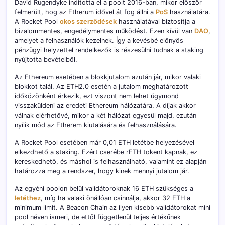
David Rugendyke indította el a poolt 2016-ban, mikor először
felmerült, hog az Etherum idővel át fog állni a
PoS
használatára.
A Rocket Pool
okos szerződések
használatával biztosítja a
bizalommentes, engedélymentes működést. Ezen kívül van
DAO
,
amelyet a felhasználók kezelnek. Így a kevésbé előnyös
pénzügyi helyzettel rendelkezők is részesülni tudnak a staking
nyújtotta bevételből.
Az Ethereum esetében a blokkjutalom azután jár, mikor valaki
blokkot talál. Az ETH2.0 esetén a jutalom meghatározott
időközönként érkezik, ezt viszont nem lehet úgymond
visszaküldeni az eredeti Ethereum hálózatára. A díjak akkor
válnak elérhetővé, mikor a két hálózat egyesül majd, ezután
nyílik mód az Etherem kiutalására és felhasználására.
A Rocket Pool esetében már 0,01 ETH letétbe helyezésével
elkezdhető a staking. Ezért cserébe rETH tokent kapnak, ez
kereskedhető, és máshol is felhasználható, valamint ez alapján
határozza meg a rendszer, hogy kinek mennyi jutalom jár.
Az egyéni poolon belül validátoroknak 16 ETH szükséges a
letéthez
, míg ha valaki önállóan csinnálja, akkor 32 ETH a
minimum limit. A Beacon Chain az ilyen kisebb validátorokat mini
pool néven ismeri, de ettől függetlenül teljes értékűnek