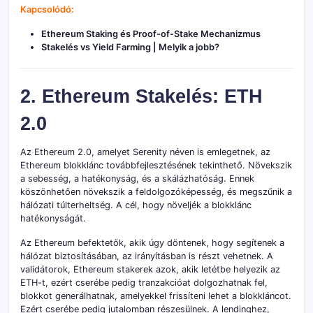
Kapcsolódó:
Ethereum Staking és Proof-of-Stake Mechanizmus
Stakelés vs Yield Farming | Melyik a jobb?
2. Ethereum Stakelés: ETH
2.0
Az Ethereum 2.0, amelyet Serenity néven is emlegetnek, az
Ethereum blokklánc továbbfejlesztésének tekinthető. Növekszik
a sebesség, a hatékonyság, és a skálázhatóság. Ennek
köszönhetően növekszik a feldolgozóképesség, és megszűnik a
hálózati túlterheltség. A cél, hogy növeljék a blokklánc
hatékonyságát.
Az Ethereum befektetők, akik úgy döntenek, hogy segítenek a
hálózat biztosításában, az irányításban is részt vehetnek. A
validátorok, Ethereum stakerek azok, akik letétbe helyezik az
ETH-t, ezért cserébe pedig tranzakcióat dolgozhatnak fel,
blokkot generálhatnak, amelyekkel frissíteni lehet a blokkláncot.
Ezért cserébe pedig jutalomban részesülnek. A lendinghez,