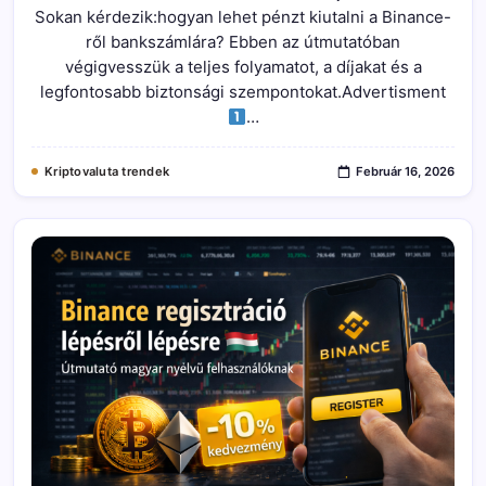
Számlára
Sokan kérdezik:hogyan lehet pénzt kiutalni a Binance-
–
Teljes
ről bankszámlára? Ebben az útmutatóban
Útmutató
Magyar
végigvesszük a teljes folyamatot, a díjakat és a
Felhasználóknak
legfontosabb biztonsági szempontokat.Advertisment
Bejegyzéshez
…
Kriptovaluta trendek
Február 16, 2026