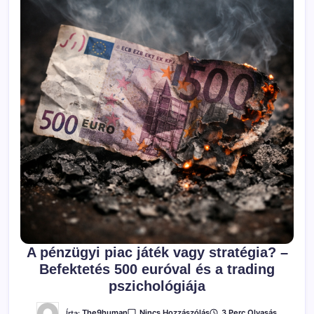
A pénzügyi piac játék vagy stratégia? –
Befektetés 500 euróval és a trading
pszichológiája
A(z)
Írta:
The9human
3 Perc Olvasás
Nincs Hozzászólás