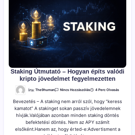
Staking Útmutató – Hogyan építs valódi
kripto jövedelmet fegyelmezetten
A(z)
Írta:
The9human
4 Perc Olvasás
Nincs Hozzászólás
Staking
Útmutató
Bevezetés – A staking nem arról szól, hogy “keress
–
Hogyan
kamatot” A stakinget sokan passzív jövedelemnek
Építs
Valódi
hívják.Valójában azonban minden staking döntés
Kripto
Jövedelmet
befektetési döntés. Nem az APY számít
Fegyelmezetten
elsőként.Hanem az, hogy érted-e:Advertisment a
Bejegyzéshez