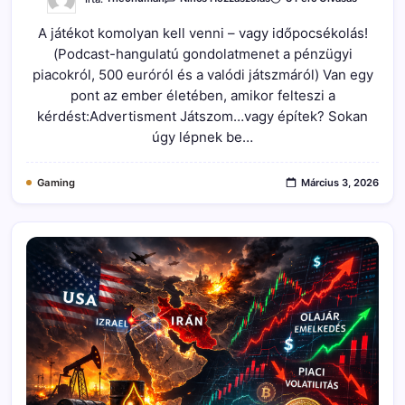
A
Pénzügyi
A játékot komolyan kell venni – vagy időpocsékolás!
Piac
Játék
(Podcast-hangulatú gondolatmenet a pénzügyi
Vagy
Stratégia?
piacokról, 500 euróról és a valódi játszmáról) Van egy
–
Befektetés
pont az ember életében, amikor felteszi a
500
kérdést:Advertisment Játszom…vagy építek? Sokan
Euróval
És
úgy lépnek be…
A
Trading
Pszichológiája
Bejegyzéshez
Gaming
Március 3, 2026