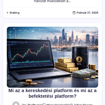
hálózat működését a…
Staking
Február 27, 2026
Mi az a kereskedési platform és mi az a
befektetési platform?
A(z)
Írta:
The9human
3 Perc Olvasás
Nincs Hozzászólás