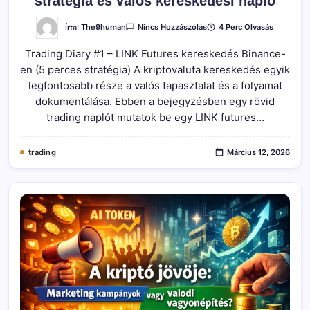
stratégia és valós kereskedési napló
A(z)
Írta:
The9human
4 Perc Olvasás
Nincs Hozzászólás
Binance
Futures
Trading Diary #1 – LINK Futures kereskedés Binance-
Trading:
LINK
en (5 perces stratégia) A kriptovaluta kereskedés egyik
5
Perces
legfontosabb része a valós tapasztalat és a folyamat
Stratégia
És
dokumentálása. Ebben a bejegyzésben egy rövid
Valós
trading naplót mutatok be egy LINK futures…
Kereskedési
Napló
Bejegyzéshez
trading
Március 12, 2026