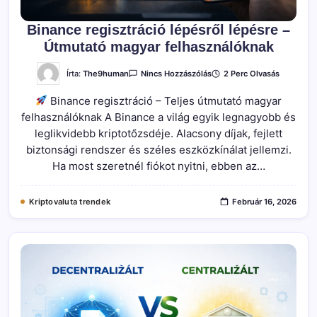
Binance regisztráció lépésről lépésre –
Útmutató magyar felhasználóknak
A(z)
Írta:
The9human
2 Perc Olvasás
Nincs Hozzászólás
Binance
Regisztráció
Binance regisztráció – Teljes útmutató magyar
Lépésről
Lépésre
felhasználóknak A Binance a világ egyik legnagyobb és
–
Útmutató
leglikvidebb kriptotőzsdéje. Alacsony díjak, fejlett
Magyar
Felhasználóknak
biztonsági rendszer és széles eszközkínálat jellemzi.
Bejegyzéshez
Ha most szeretnél fiókot nyitni, ebben az…
Kriptovaluta trendek
Február 16, 2026