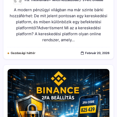
Mi
Az
A modern pénzügyi világban ma már szinte bárki
A
Kereskedési
hozzáférhet: De mit jelent pontosan egy kereskedési
Platform
És
platform, és miben különbözik egy befektetési
Mi
Az
platformtól?Advertisment Mi az a kereskedési
A
platform? A kereskedési platform olyan online
Befektetési
Platform?
rendszer, amely…
Bejegyzéshez
Gazdasági háttér
Február 20, 2026