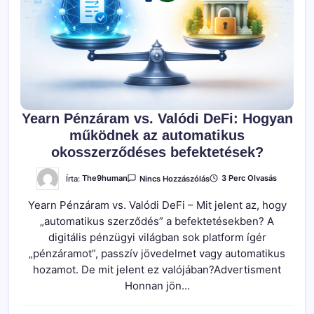
Yearn Pénzáram vs. Valódi DeFi: Hogyan
működnek az automatikus
okosszerződéses befektetések?
A(z)
Írta:
The9human
3 Perc Olvasás
Nincs Hozzászólás
Yearn
Pénzáram
Yearn Pénzáram vs. Valódi DeFi – Mit jelent az, hogy
Vs.
Valódi
„automatikus szerződés” a befektetésekben? A
DeFi:
Hogyan
digitális pénzügyi világban sok platform ígér
Működnek
Az
„pénzáramot”, passzív jövedelmet vagy automatikus
Automatikus
hozamot. De mit jelent ez valójában?Advertisment
Okosszerződéses
Befektetések?
Honnan jön…
Bejegyzéshez