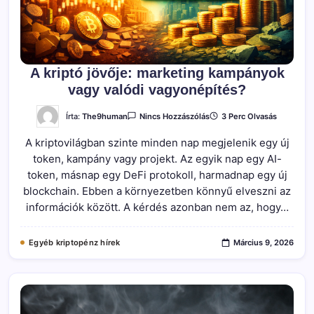
A kriptó jövője: marketing kampányok
vagy valódi vagyonépítés?
A(z)
Írta:
The9human
3 Perc Olvasás
Nincs Hozzászólás
A
Kriptó
A kriptovilágban szinte minden nap megjelenik egy új
Jövője:
Marketing
token, kampány vagy projekt. Az egyik nap egy AI-
Kampányok
Vagy
token, másnap egy DeFi protokoll, harmadnap egy új
Valódi
Vagyonépítés?
blockchain. Ebben a környezetben könnyű elveszni az
Bejegyzéshez
információk között. A kérdés azonban nem az, hogy…
Egyéb kriptopénz hírek
Március 9, 2026