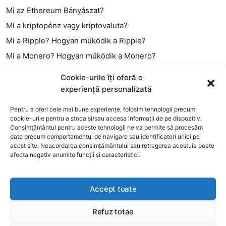
Mi az Ethereum Bányászat?
Mi a kriptopénz vagy kriptovaluta?
Mi a Ripple? Hogyan működik a Ripple?
Mi a Monero? Hogyan működik a Monero?
Mi a Litecoin? – Hogyan működik a Litecoin?
Cookie-urile îți oferă o
Mi a blokklánc (technológia)?
experiență personalizată
Mi az okos szerződés?
Pentru a oferi cele mai bune experiențe, folosim tehnologii precum
cookie-urile pentru a stoca și/sau accesa informații de pe dispozitiv.
Consimțământul pentru aceste tehnologii ne va permite să procesăm
date precum comportamentul de navigare sau identificatori unici pe
acest site. Neacordarea consimțământului sau retragerea acestuia poate
afecta negativ anumite funcții și caracteristici.
Accept toate
Refuz totae
This website uses cookies to improve your experience. We'll