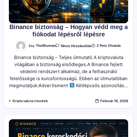
Binance biztonság – Hogyan védd meg a
fiókodat lépésről lépésre
A(z)
Írta:
The9human
2 Perc Olvasás
Nincs Hozzászólás
Binance
Biztonság
Binance biztonság – Teljes útmutató A kriptovaluta
–
Hogyan
világában a biztonság elsődleges.A Binance fejlett
Védd
Meg
védelmi rendszert alkalmaz, de a felhasználó
A
Fiókodat
felelőssége is kulcsfontosságú. Ebben az útmutatóban
Lépésről
megmutatjuk:Advertisment
Kétlépcsős azonosítás…
Lépésre
Bejegyzéshez
Kriptovaluta trendek
Február 16, 2026