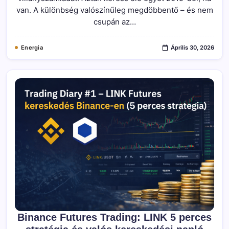
Tehet
van. A különbség valószínűleg megdöbbentő – és nem
Egy
Okos
csupán az…
Ember
Ezzel?
Bejegyzéshez
Energia
Április 30, 2026
Binance Futures Trading: LINK 5 perces