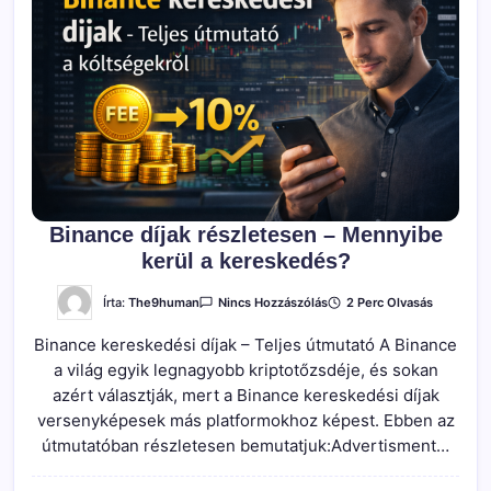
Binance díjak részletesen – Mennyibe
kerül a kereskedés?
A(z)
Írta:
The9human
2 Perc Olvasás
Nincs Hozzászólás
Binance
Díjak
Binance kereskedési díjak – Teljes útmutató A Binance
Részletesen
–
a világ egyik legnagyobb kriptotőzsdéje, és sokan
Mennyibe
Kerül
azért választják, mert a Binance kereskedési díjak
A
Kereskedés?
versenyképesek más platformokhoz képest. Ebben az
Bejegyzéshez
útmutatóban részletesen bemutatjuk:Advertisment…