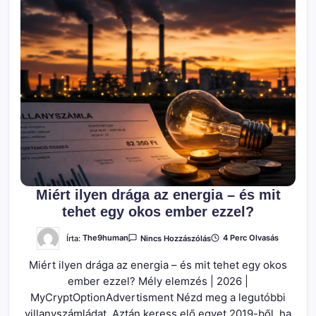
Miért ilyen drága az energia – és mit
tehet egy okos ember ezzel?
A(z)
Írta:
The9human
4 Perc Olvasás
Nincs Hozzászólás
Miért
Ilyen
Miért ilyen drága az energia – és mit tehet egy okos
Drága
Az
ember ezzel? Mély elemzés | 2026 |
Energia
–
MyCryptOptionAdvertisment Nézd meg a legutóbbi
És
Mit
villanyszámládat. Aztán keress elő egyet 2019-ből, ha