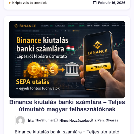
Kriptovaluta trendek
Február 16, 2026
Binance kiutalás banki számlára – Teljes
útmutató magyar felhasználóknak
A(z)
Írta:
The9human
2 Perc Olvasás
Nincs Hozzászólás
Binance
Kiutalás
Binance kiutalás banki számlára – Teljes útmutató
Banki