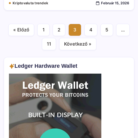
Kriptovaluta trendek
Február 15, 2026
« Előző
1
2
3
4
5
…
11
Következő »
Ledger Hardware Wallet