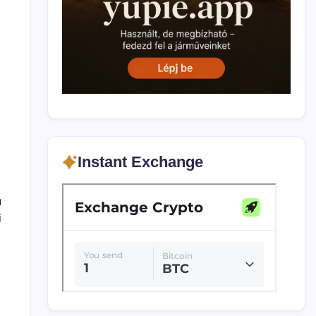
Instant Exchange
u
i