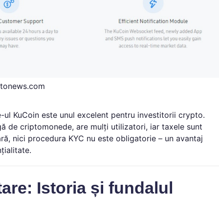
ptonews.com
l KuCoin este unul excelent pentru investitorii crypto.
rgă de criptomonede, are mulți utilizatori, iar taxele sunt
ară, nici procedura KYC nu este obligatorie – un avantaj
ialitate.
re: Istoria și fundalul