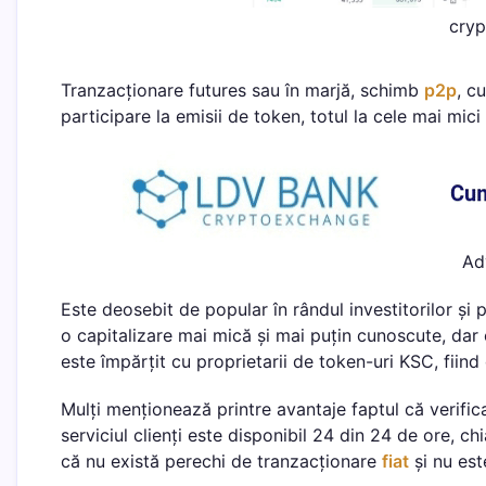
cry
Tranzacționare futures sau în marjă, schimb
p2p
, c
participare la emisii de token, totul la cele mai mic
Ad
Este deosebit de popular în rândul investitorilor ș
o capitalizare mai mică și mai puțin cunoscute, dar c
este împărțit cu proprietarii de token-uri KSC, fiind
Mulți menționează printre avantaje faptul că verifi
serviciul clienți este disponibil 24 din 24 de ore, c
că nu există perechi de tranzacționare
fiat
și nu est