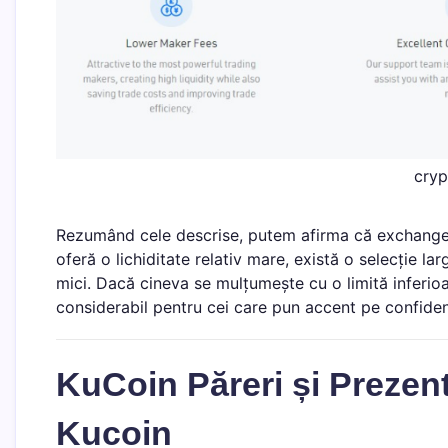
cry
Rezumând cele descrise, putem afirma că exchange-u
oferă o lichiditate relativ mare, există o selecție la
mici. Dacă cineva se mulțumește cu o limită inferio
considerabil pentru cei care pun accent pe confidenț
KuCoin Păreri și Prezenta
Kucoin