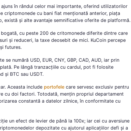
a ajuns în rândul celor mai importante, oferind utilizatorilor
 de criptomonede cu bani fiat menționată anterior, piața
p, există și alte avantaje semnificative oferite de platformă.
bogată, cu peste 200 de critomonede diferite dintre care
suri și reduceri, la taxe deosebit de mici. KuCoin percepe
și futures.
eptate se numără USD, EUR, CNY, GBP, CAD, AUD, iar prin
lată. Pe lângă tranzacțiile cu cardul, pot fi folosite
nd și BTC sau USDT.
car. Aceasta include
portofele
care servesc exclusiv pentru
care cu doi factori. Totodată, mențin propriul departament
orizarea constantă a datelor zilnice, în conformitate cu
iție un efect de levier de până la 100x; iar cei cu aversiune
riptomonedelor depozitate cu ajutorul aplicațiilor defi și a