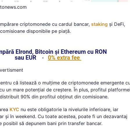
ptonews.com
umpărare criptomonede cu cardul bancar,
staking
și DeFi,
i comisioane disponibile pe piață.
vertisment
i pentru că listează o mulțime de criptomonede emergente c
u un mare potențial de creștere. În plus, profitul platforme
 distribuit 90% din profitul obținut din comisioane.
carea
KYC
nu este obligatorie la nivelurile inferioare, iar
hiar și în weekend. Cu toate acestea, poate fi un dezavantaj
e posibil să depunem bani prin transfer bancar.