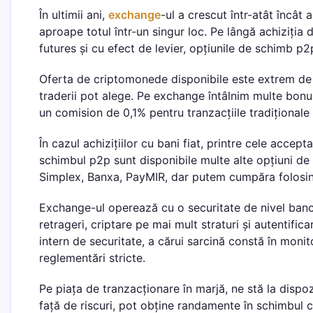
În ultimii ani,
exchange
-ul a crescut într-atât încât 
aproape totul într-un singur loc. Pe lângă achiziția
futures și cu efect de levier, opțiunile de schimb p2
Oferta de criptomonede disponibile este extrem de 
traderii pot alege. Pe exchange întâlnim multe bonu
un comision de 0,1% pentru tranzacțiile tradiționale 
În cazul achizițiilor cu bani fiat, printre cele acc
schimbul p2p sunt disponibile multe alte opțiuni de p
Simplex, Banxa, PayMIR, dar putem cumpăra folosi
Exchange-ul operează cu o securitate de nivel ban
retrageri, criptare pe mai mult straturi și autentifi
intern de securitate, a cărui sarcină constă în monit
reglementări stricte.
Pe piața de tranzacționare în marjă, ne stă la dispoz
față de riscuri, pot obține randamente în schimbul c