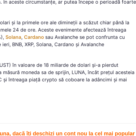
ă. În aceste circumstanțe, ar putea începe o perioadă foarte
ari și la primele ore ale dimineții a scăzut chiar până la
imele 24 de ore. Aceste evenimente afectează întreaga
%),
Solana
,
Cardano
sau Avalanche se pot confrunta cu
 ieri, BNB, XRP, Solana, Cardano și Avalanche
UST) în valoare de 18 miliarde de dolari și-a pierdut
a măsură moneda sa de sprijin, LUNA, încât prețul acesteia
TC și întreaga piață crypto să coboare la adâncimi și mai
una, dacă îți deschizi un cont nou la cel mai popular