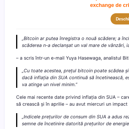
exchange de cr
Deschi
„Bitcoin ar putea înregistra o nouă scădere; a înc
scăderea n-a declanșat un val mare de vânzări, i
– a scris într-un e-mail Yuya Hasewaga, analistul Bi
„Cu toate acestea, prețul bitcoin poate scădea și 
dacă inflația din SUA continuă să încetinească, e
va atinge un nivel minim.”
Cele mai recente date privind inflația din SUA – ca
să crească și în aprilie – au avut miercuri un impact
„Indicele prețurilor de consum din SUA a adus rezu
semne de încetinire datorită prețurilor de energi