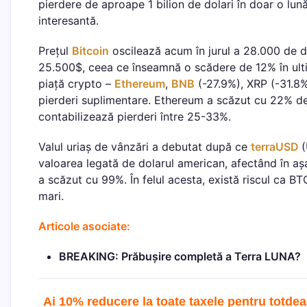
pierdere de aproape 1 bilion de dolari în doar o lun
interesantă.
Prețul
Bitcoin
oscilează acum în jurul a 28.000 de dol
25.500$, ceea ce înseamnă o scădere de 12% în ult
piață crypto –
Ethereum
,
BNB
(-27.9%), XRP (-31.8
pierderi suplimentare. Ethereum a scăzut cu 22% de
contabilizează pierderi între 25-33%.
Valul uriaș de vânzări a debutat după ce
terraUSD
(
valoarea legată de dolarul american, afectând în aș
a scăzut cu 99%. În felul acesta, există riscul ca B
mari.
Articole asociate:
BREAKING: Prăbușire completă a Terra LUNA?
Ai 10% reducere la toate taxele pentru totdea