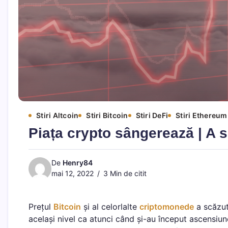
Stiri Altcoin
Stiri Bitcoin
Stiri DeFi
Stiri Ethereum
Piața crypto sângerează | A 
De
Henry84
mai 12, 2022
3 Min de citit
Prețul
Bitcoin
și al celorlalte
criptomonede
a scăzut 
același nivel ca atunci când și-au început ascensiune