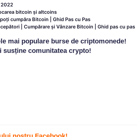
n 2022
carea bitcoin și altcoins
 poți cumpăra Bitcoin | Ghid Pas cu Pas
ncepători | Cumpărare și Vânzare Bitcoin | Ghid pas cu pas
cele mai populare burse de criptomonede!
și susține comunitatea crypto!
ului nostru Facebook
!