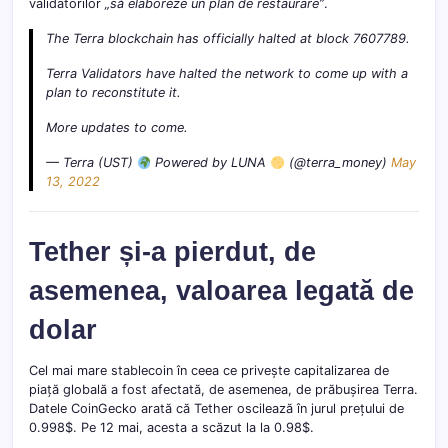
validatorilor
„să elaboreze un plan de restaurare”
.
The Terra blockchain has officially halted at block 7607789.
Terra Validators have halted the network to come up with a
plan to reconstitute it.
More updates to come.
— Terra (UST)
Powered by LUNA
(@terra_money)
May
13, 2022
Tether și-a pierdut, de
asemenea, valoarea legată de
dolar
Cel mai mare stablecoin în ceea ce privește capitalizarea de
piață globală a fost afectată, de asemenea, de prăbușirea Terra.
Datele CoinGecko arată că Tether oscilează în jurul prețului de
0.998$. Pe 12 mai, acesta a scăzut la la 0.98$.