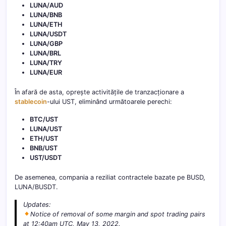
LUNA/AUD
LUNA/BNB
LUNA/ETH
LUNA/USDT
LUNA/GBP
LUNA/BRL
LUNA/TRY
LUNA/EUR
În afară de asta, oprește activitățile de tranzacționare a
stablecoin
-ului UST, eliminând următoarele perechi:
BTC/UST
LUNA/UST
ETH/UST
BNB/UST
UST/USDT
De asemenea, compania a reziliat contractele bazate pe BUSD,
LUNA/BUSDT.
Updates:
Notice of removal of some margin and spot trading pairs
at 12:40am UTC, May 13, 2022.