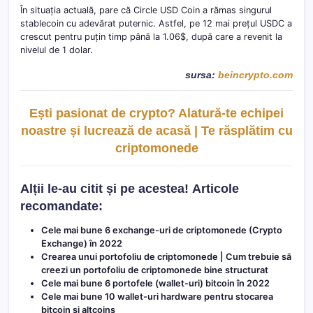
În situația actuală, pare că Circle USD Coin a rămas singurul
stablecoin cu adevărat puternic. Astfel, pe 12 mai prețul USDC a
crescut pentru puțin timp până la 1.06$, după care a revenit la
nivelul de 1 dolar.
sursa:
beincrypto.com
Ești pasionat de crypto? Alatură-te echipei
noastre și lucrează de acasă | Te răsplătim cu
criptomonede
Alții le-au citit și pe acestea!
Articole
recomandate:
Cele mai bune 6 exchange-uri de criptomonede (Crypto
Exchange) în 2022
Crearea unui portofoliu de criptomonede | Cum trebuie să
creezi un portofoliu de criptomonede bine structurat
Cele mai bune 6 portofele (wallet-uri) bitcoin în 2022
Cele mai bune 10 wallet-uri hardware pentru stocarea
bitcoin și altcoins