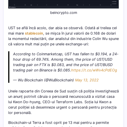
beincrypto.com
UST se află încă acolo, dar abia se observă. Odată al treilea cel
mai mare
stablecoin
, se mișca în jurul valorii de 0.168 de dolari
la momentul redactării, dar analistul din industrie Colin Wu spune
că valora mult mai puțin pe unele exchange-uri:
According to Coinmarketcap, UST has fallen to $0.194, a 24-
hour drop of 69.74%. Among them, the price of UST/USD
trading pair on FTX is $0.083, and the price of UST/BUSD
trading pair on Binance is $0.085.
https://t.co/wWv4cPdEOg
— Wu Blockchain (@WuBlockchain)
May 13, 2022
Unele rapoarte din Coreea de Sud susțin că poliția investighează
un anunț potrivit căruia o persoană necunoscută a vizitat casa
lui Kwon Do-hyung, CEO-ul Terraform Labs. Soția lui Kwon a
cerut poliției să desemneze urgent o persoană pentru protecția
lor personală.
Blockchain-ul Terra a fost oprit pe 13 mai pentru a permite