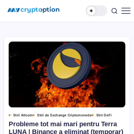
Sari
MyCryptOption
la
conținut
Crypto
Exchange,
Stiri
si
Forum!
Stiri Altcoin
Stiri de Exchange Criptomonede
Stiri DeFi
Probleme tot mai mari pentru Terra
LUNA | Binance a eliminat (temporar)