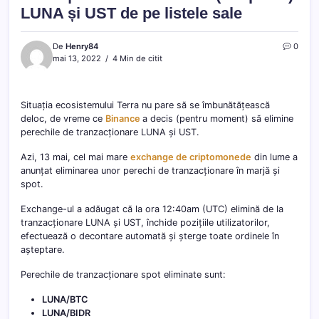
LUNA și UST de pe listele sale
De
Henry84
0
mai 13, 2022
4 Min de citit
Situația ecosistemului Terra nu pare să se îmbunătățească
deloc, de vreme ce
Binance
a decis (pentru moment) să elimine
perechile de tranzacționare LUNA și UST.
Azi, 13 mai, cel mai mare
exchange de criptomonede
din lume a
anunțat eliminarea unor perechi de tranzacționare în marjă și
spot.
Exchange-ul a adăugat că la ora 12:40am (UTC) elimină de la
tranzacționare LUNA și UST, închide pozițiile utilizatorilor,
efectuează o decontare automată și șterge toate ordinele în
așteptare.
Perechile de tranzacționare spot eliminate sunt:
LUNA/BTC
LUNA/BIDR