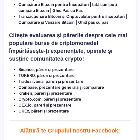
Cumpărare Bitcoin pentru Începători | Iată cum poți
cumpăra Bitcoin | Ghid Pas cu Pas
Tranzacționare Bitcoin și Criptovalute pentru începători |
Cumpărare și Vânzare Bitcoin | Ghid pas cu pas
Citește evaluarea și părerile despre cele mai
populare burse de criptomonede!
Împărtășește-ți experiențele, opiniile și
susține comunitatea crypto!
Binance, păreri și prezentare
TOKERO, păreri și prezentare
Tradesilvania, păreri și prezentare
Coinbase, prezentare generală și comparare
Kraken, păreri și prezentare
Crypto.com, păreri și prezentare
CEX.io, păreri și prezentare
OKEx, păreri și prezentare
Alătură-te Grupului nostru Facebook
!