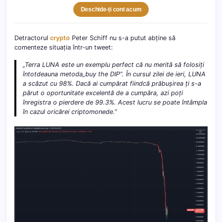
Deschide-ți cont acum
Detractorul
crypto
Peter Schiff nu s-a putut abține să
comenteze situația într-un tweet:
„Terra LUNA este un exemplu perfect că nu merită să folosiți
întotdeauna metoda
„buy the DIP”. În cursul zilei de ieri, LUNA
a scăzut cu 98%. Dacă ai cumpărat fiindcă prăbușirea ți s-a
părut o oportunitate excelentă de a cumpăra, azi poți
înregistra o pierdere de 99.3%. Acest lucru se poate întâmpla
în cazul oricărei criptomonede.”