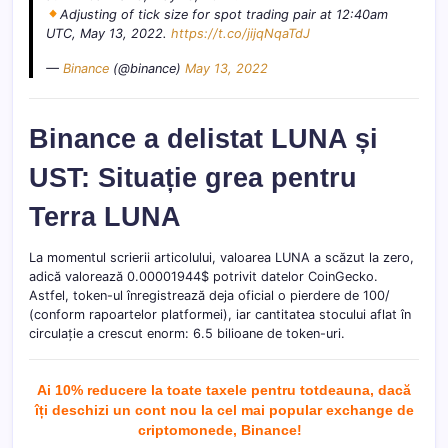
Adjusting of tick size for spot trading pair at 12:40am
UTC, May 13, 2022.
https://t.co/jijqNqaTdJ
—
Binance
(@binance)
May 13, 2022
Binance a delistat LUNA și
UST: Situație grea pentru
Terra LUNA
La momentul scrierii articolului, valoarea LUNA a scăzut la zero,
adică valorează 0.00001944$ potrivit datelor CoinGecko.
Astfel, token-ul înregistrează deja oficial o pierdere de 100/
(conform rapoartelor platformei), iar cantitatea stocului aflat în
circulație a crescut enorm: 6.5 bilioane de token-uri.
Ai 10% reducere la toate taxele pentru totdeauna, dacă
îți deschizi un cont nou la cel mai popular exchange de
criptomonede, Binance!